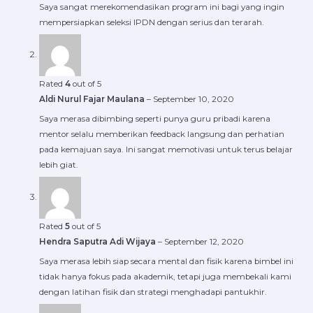
Saya sangat merekomendasikan program ini bagi yang ingin
mempersiapkan seleksi IPDN dengan serius dan terarah.
Rated
4
out of 5
Aldi Nurul Fajar Maulana
–
September 10, 2020
Saya merasa dibimbing seperti punya guru pribadi karena
mentor selalu memberikan feedback langsung dan perhatian
pada kemajuan saya. Ini sangat memotivasi untuk terus belajar
lebih giat.
Rated
5
out of 5
Hendra Saputra Adi Wijaya
–
September 12, 2020
Saya merasa lebih siap secara mental dan fisik karena bimbel ini
tidak hanya fokus pada akademik, tetapi juga membekali kami
dengan latihan fisik dan strategi menghadapi pantukhir.