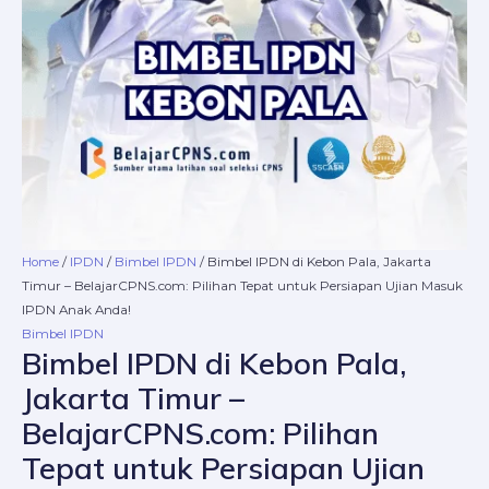
BelajarCPNS.com:
Pilihan
Tepat
untuk
Persiapan
Ujian
Masuk
IPDN
Anak
Anda!
quantity
Home
/
IPDN
/
Bimbel IPDN
/ Bimbel IPDN di Kebon Pala, Jakarta
Timur – BelajarCPNS.com: Pilihan Tepat untuk Persiapan Ujian Masuk
IPDN Anak Anda!
Bimbel IPDN
Bimbel IPDN di Kebon Pala,
Jakarta Timur –
BelajarCPNS.com: Pilihan
Tepat untuk Persiapan Ujian