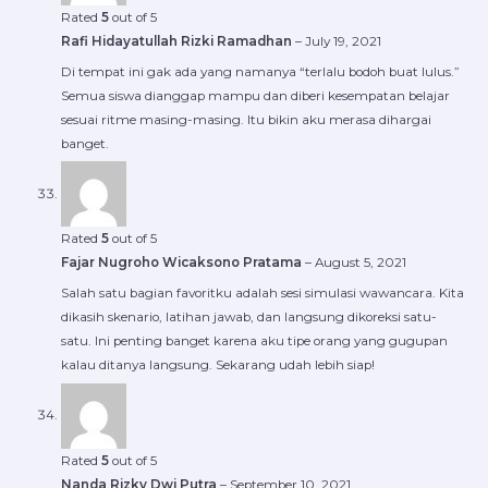
Rated
5
out of 5
Rafi Hidayatullah Rizki Ramadhan
–
July 19, 2021
Di tempat ini gak ada yang namanya “terlalu bodoh buat lulus.”
Semua siswa dianggap mampu dan diberi kesempatan belajar
sesuai ritme masing-masing. Itu bikin aku merasa dihargai
banget.
Rated
5
out of 5
Fajar Nugroho Wicaksono Pratama
–
August 5, 2021
Salah satu bagian favoritku adalah sesi simulasi wawancara. Kita
dikasih skenario, latihan jawab, dan langsung dikoreksi satu-
satu. Ini penting banget karena aku tipe orang yang gugupan
kalau ditanya langsung. Sekarang udah lebih siap!
Rated
5
out of 5
Nanda Rizky Dwi Putra
–
September 10, 2021