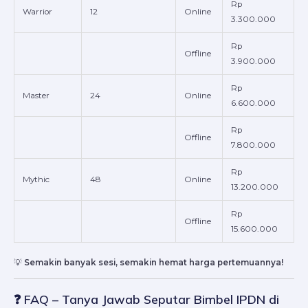
Rp
Warrior
12
Online
3.300.000
Rp
Offline
3.900.000
Rp
Master
24
Online
6.600.000
Rp
Offline
7.800.000
Rp
Mythic
48
Online
13.200.000
Rp
Offline
15.600.000
💡
Semakin banyak sesi, semakin hemat harga pertemuannya!
❓ FAQ – Tanya Jawab Seputar Bimbel IPDN di