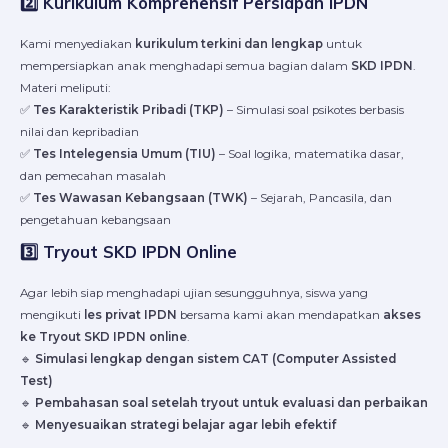
2️⃣ Kurikulum Komprehensif Persiapan IPDN
Kami menyediakan
kurikulum terkini dan lengkap
untuk
mempersiapkan anak menghadapi semua bagian dalam
SKD IPDN
.
Materi meliputi:
✅
Tes Karakteristik Pribadi (TKP)
– Simulasi soal psikotes berbasis
nilai dan kepribadian
✅
Tes Intelegensia Umum (TIU)
– Soal logika, matematika dasar,
dan pemecahan masalah
✅
Tes Wawasan Kebangsaan (TWK)
– Sejarah, Pancasila, dan
pengetahuan kebangsaan
3️⃣ Tryout SKD IPDN Online
Agar lebih siap menghadapi ujian sesungguhnya, siswa yang
mengikuti
les privat IPDN
bersama kami akan mendapatkan
akses
ke Tryout SKD IPDN online
.
🔹
Simulasi lengkap dengan sistem CAT (Computer Assisted
Test)
🔹
Pembahasan soal setelah tryout untuk evaluasi dan perbaikan
🔹
Menyesuaikan strategi belajar agar lebih efektif