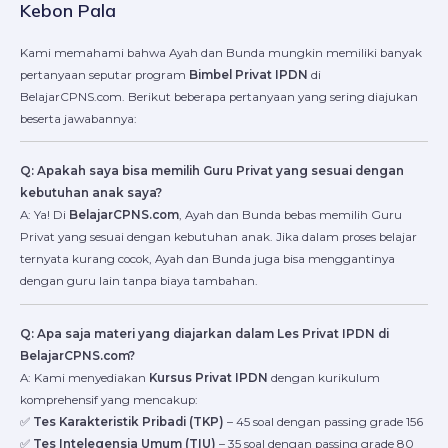
Kebon Pala
Kami memahami bahwa Ayah dan Bunda mungkin memiliki banyak
pertanyaan seputar program
Bimbel Privat IPDN
di
BelajarCPNS.com. Berikut beberapa pertanyaan yang sering diajukan
beserta jawabannya:
Q: Apakah saya bisa memilih Guru Privat yang sesuai dengan
kebutuhan anak saya?
A: Ya! Di
BelajarCPNS.com
, Ayah dan Bunda bebas memilih Guru
Privat yang sesuai dengan kebutuhan anak. Jika dalam proses belajar
ternyata kurang cocok, Ayah dan Bunda juga bisa menggantinya
dengan guru lain tanpa biaya tambahan.
Q: Apa saja materi yang diajarkan dalam Les Privat IPDN di
BelajarCPNS.com?
A: Kami menyediakan
Kursus Privat IPDN
dengan kurikulum
komprehensif yang mencakup:
✅
Tes Karakteristik Pribadi (TKP)
– 45 soal dengan passing grade 156
✅
Tes Intelegensia Umum (TIU)
– 35 soal dengan passing grade 80