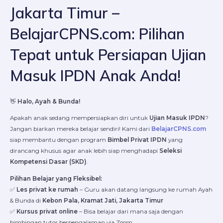
Jakarta Timur –
BelajarCPNS.com: Pilihan
Tepat untuk Persiapan Ujian
Masuk IPDN Anak Anda!
👋
Halo, Ayah & Bunda!
Apakah anak sedang mempersiapkan diri untuk
Ujian Masuk IPDN
?
Jangan biarkan mereka belajar sendiri! Kami dari
BelajarCPNS.com
siap membantu dengan program
Bimbel Privat IPDN
yang
dirancang khusus agar anak lebih siap menghadapi
Seleksi
Kompetensi Dasar (SKD)
.
Pilihan Belajar yang Fleksibel:
✅
Les privat ke rumah
– Guru akan datang langsung ke rumah Ayah
& Bunda di
Kebon Pala, Kramat Jati, Jakarta Timur
✅
Kursus privat online
– Bisa belajar dari mana saja dengan
bimbingan tutor berpengalaman via Zoom