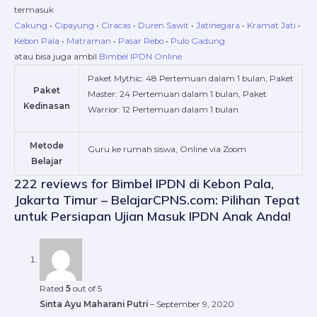
termasuk
Cakung
•
Cipayung
•
Ciracas
•
Duren Sawit
•
Jatinegara
•
Kramat Jati
•
Kebon Pala
•
Matraman
•
Pasar Rebo
•
Pulo Gadung
atau bisa juga ambil
Bimbel IPDN Online
Paket Mythic: 48 Pertemuan dalam 1 bulan, Paket
Paket
Master: 24 Pertemuan dalam 1 bulan, Paket
Kedinasan
Warrior: 12 Pertemuan dalam 1 bulan
Metode
Guru ke rumah siswa, Online via Zoom
Belajar
222 reviews for
Bimbel IPDN di Kebon Pala,
Jakarta Timur – BelajarCPNS.com: Pilihan Tepat
untuk Persiapan Ujian Masuk IPDN Anak Anda!
Rated
5
out of 5
Sinta Ayu Maharani Putri
–
September 9, 2020