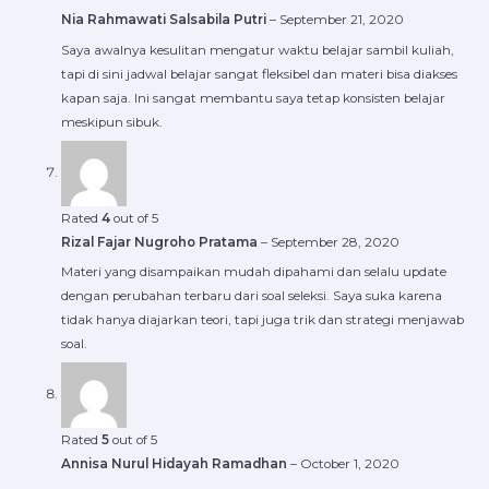
Nia Rahmawati Salsabila Putri
–
September 21, 2020
Saya awalnya kesulitan mengatur waktu belajar sambil kuliah,
tapi di sini jadwal belajar sangat fleksibel dan materi bisa diakses
kapan saja. Ini sangat membantu saya tetap konsisten belajar
meskipun sibuk.
Rated
4
out of 5
Rizal Fajar Nugroho Pratama
–
September 28, 2020
Materi yang disampaikan mudah dipahami dan selalu update
dengan perubahan terbaru dari soal seleksi. Saya suka karena
tidak hanya diajarkan teori, tapi juga trik dan strategi menjawab
soal.
Rated
5
out of 5
Annisa Nurul Hidayah Ramadhan
–
October 1, 2020