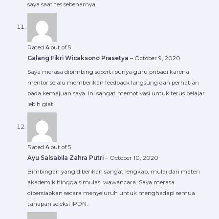
saya saat tes sebenarnya.
Rated
4
out of 5
Galang Fikri Wicaksono Prasetya
–
October 9, 2020
Saya merasa dibimbing seperti punya guru pribadi karena
mentor selalu memberikan feedback langsung dan perhatian
pada kemajuan saya. Ini sangat memotivasi untuk terus belajar
lebih giat.
Rated
4
out of 5
Ayu Salsabila Zahra Putri
–
October 10, 2020
Bimbingan yang diberikan sangat lengkap, mulai dari materi
akademik hingga simulasi wawancara. Saya merasa
dipersiapkan secara menyeluruh untuk menghadapi semua
tahapan seleksi IPDN.