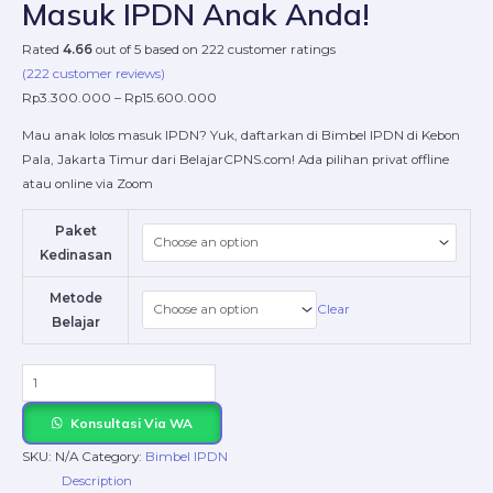
Masuk IPDN Anak Anda!
Rated
4.66
out of 5 based on
222
customer ratings
(
222
customer reviews)
Rp
3.300.000
–
Rp
15.600.000
Mau anak lolos masuk IPDN? Yuk, daftarkan di Bimbel IPDN di Kebon
Pala, Jakarta Timur dari BelajarCPNS.com! Ada pilihan privat offline
atau online via Zoom
Paket
Kedinasan
Metode
Clear
Belajar
Konsultasi Via WA
SKU:
N/A
Category:
Bimbel IPDN
Description