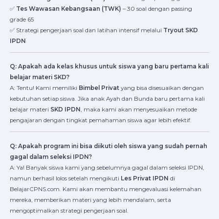
✅
Tes Wawasan Kebangsaan (TWK)
– 30 soal dengan passing
grade 65
✅ Strategi pengerjaan soal dan latihan intensif melalui
Tryout SKD
IPDN
Q: Apakah ada kelas khusus untuk siswa yang baru pertama kali
belajar materi SKD?
A: Tentu! Kami memiliki
Bimbel Privat
yang bisa disesuaikan dengan
kebutuhan setiap siswa. Jika anak Ayah dan Bunda baru pertama kali
belajar materi
SKD IPDN
, maka kami akan menyesuaikan metode
pengajaran dengan tingkat pemahaman siswa agar lebih efektif.
Q: Apakah program ini bisa diikuti oleh siswa yang sudah pernah
gagal dalam seleksi IPDN?
A: Ya! Banyak siswa kami yang sebelumnya gagal dalam seleksi IPDN,
namun berhasil lolos setelah mengikuti
Les Privat IPDN
di
BelajarCPNS.com. Kami akan membantu mengevaluasi kelemahan
mereka, memberikan materi yang lebih mendalam, serta
mengoptimalkan strategi pengerjaan soal.