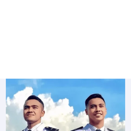
Bimbel
IPDN
di
Kebon
Pala,
Jakarta
Timur
-