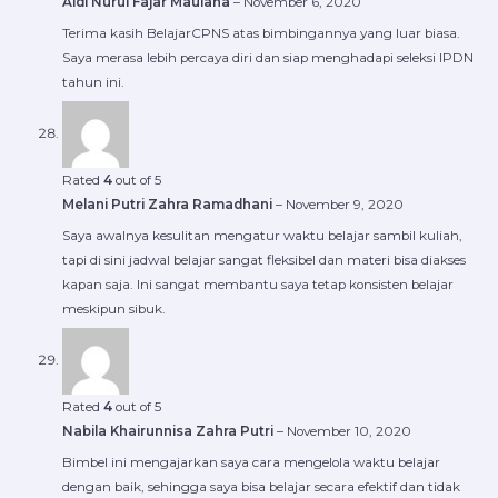
Aldi Nurul Fajar Maulana
–
November 6, 2020
Terima kasih BelajarCPNS atas bimbingannya yang luar biasa.
Saya merasa lebih percaya diri dan siap menghadapi seleksi IPDN
tahun ini.
Rated
4
out of 5
Melani Putri Zahra Ramadhani
–
November 9, 2020
Saya awalnya kesulitan mengatur waktu belajar sambil kuliah,
tapi di sini jadwal belajar sangat fleksibel dan materi bisa diakses
kapan saja. Ini sangat membantu saya tetap konsisten belajar
meskipun sibuk.
Rated
4
out of 5
Nabila Khairunnisa Zahra Putri
–
November 10, 2020
Bimbel ini mengajarkan saya cara mengelola waktu belajar
dengan baik, sehingga saya bisa belajar secara efektif dan tidak