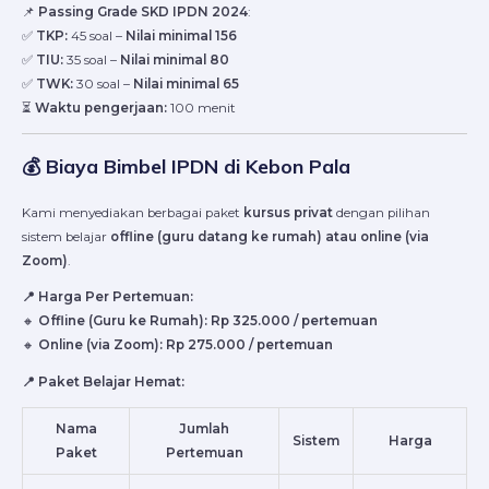
📌
Passing Grade SKD IPDN 2024
:
✅
TKP:
45 soal –
Nilai minimal 156
✅
TIU:
35 soal –
Nilai minimal 80
✅
TWK:
30 soal –
Nilai minimal 65
⏳
Waktu pengerjaan:
100 menit
💰 Biaya Bimbel IPDN di Kebon Pala
Kami menyediakan berbagai paket
kursus privat
dengan pilihan
sistem belajar
offline (guru datang ke rumah) atau online (via
Zoom)
.
📍 Harga Per Pertemuan:
🔸
Offline (Guru ke Rumah): Rp 325.000 / pertemuan
🔸
Online (via Zoom): Rp 275.000 / pertemuan
📍 Paket Belajar Hemat:
Nama
Jumlah
Sistem
Harga
Paket
Pertemuan