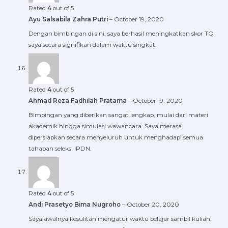
Rated
4
out of 5
Ayu Salsabila Zahra Putri
–
October 19, 2020
Dengan bimbingan di sini, saya berhasil meningkatkan skor TO
saya secara signifikan dalam waktu singkat.
Rated
4
out of 5
Ahmad Reza Fadhilah Pratama
–
October 19, 2020
Bimbingan yang diberikan sangat lengkap, mulai dari materi
akademik hingga simulasi wawancara. Saya merasa
dipersiapkan secara menyeluruh untuk menghadapi semua
tahapan seleksi IPDN.
Rated
4
out of 5
Andi Prasetyo Bima Nugroho
–
October 20, 2020
Saya awalnya kesulitan mengatur waktu belajar sambil kuliah,