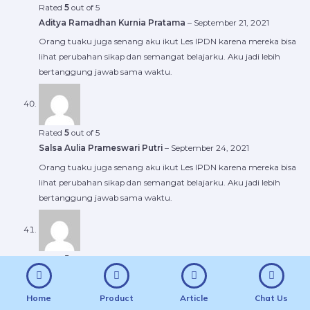
Rated
5
out of 5
Aditya Ramadhan Kurnia Pratama
–
September 21, 2021
Orang tuaku juga senang aku ikut Les IPDN karena mereka bisa
lihat perubahan sikap dan semangat belajarku. Aku jadi lebih
bertanggung jawab sama waktu.
Rated
5
out of 5
Salsa Aulia Prameswari Putri
–
September 24, 2021
Orang tuaku juga senang aku ikut Les IPDN karena mereka bisa
lihat perubahan sikap dan semangat belajarku. Aku jadi lebih
bertanggung jawab sama waktu.
Rated
5
out of 5
Nanda Rizky Dwi Putra
–
September 29, 2021
Aku suka sistem pelaporan hasil belajar di Les IPDN. Aku bisa
Home
Product
Article
Chat Us
lihat perkembangan nilai, area lemah, dan rekomendasi belajar