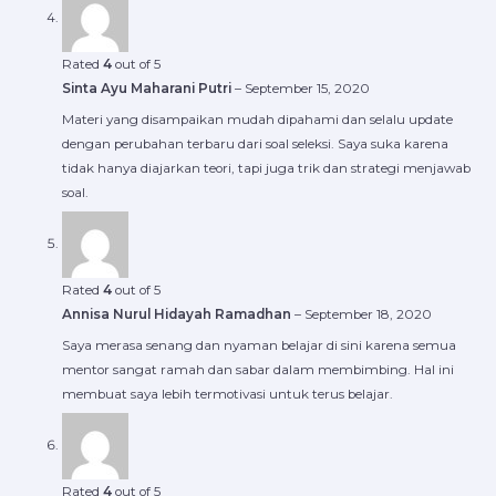
Rated
4
out of 5
Sinta Ayu Maharani Putri
–
September 15, 2020
Materi yang disampaikan mudah dipahami dan selalu update
dengan perubahan terbaru dari soal seleksi. Saya suka karena
tidak hanya diajarkan teori, tapi juga trik dan strategi menjawab
soal.
Rated
4
out of 5
Annisa Nurul Hidayah Ramadhan
–
September 18, 2020
Saya merasa senang dan nyaman belajar di sini karena semua
mentor sangat ramah dan sabar dalam membimbing. Hal ini
membuat saya lebih termotivasi untuk terus belajar.
Rated
4
out of 5