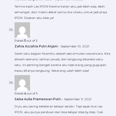
Terima kasih Les IPDN! Karena kalian aku jadi lebih siap, lebih
semangat, dan makin dekat sama cita-citaku untuk jadi praja
IPDN. Doakan aku lolos ya!
Rated
5
out of 5
Zahra Azzahra Putri Anjani
–
September 10, 2021
Salah satu bagian favoritku adalah sesi simulasi wawancara. Kita
dikasih skenario, latihan jawab, dan langsung dikoreksi satu-
satu. Ini penting banget karena aku tipe orang yang gugupan
kalau ditanya langsung. Sekarang udah lebih siap!
Rated
4
out of 5
Salsa Aulia Prameswari Putri
–
September 11, 2021
Dulu aku sering keteteran belajar sendiri. Tapi sejak ikut Les
IPDN, aku punya panduan dan bisa belajar step by step. Gak