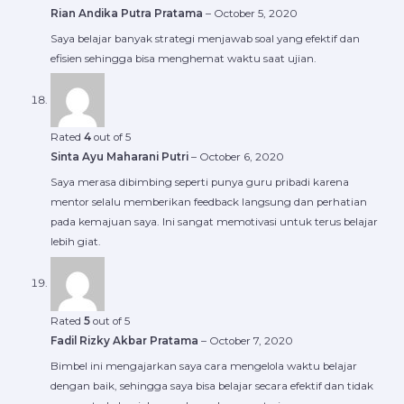
Rian Andika Putra Pratama
–
October 5, 2020
Saya belajar banyak strategi menjawab soal yang efektif dan
efisien sehingga bisa menghemat waktu saat ujian.
Rated
4
out of 5
Sinta Ayu Maharani Putri
–
October 6, 2020
Saya merasa dibimbing seperti punya guru pribadi karena
mentor selalu memberikan feedback langsung dan perhatian
pada kemajuan saya. Ini sangat memotivasi untuk terus belajar
lebih giat.
Rated
5
out of 5
Fadil Rizky Akbar Pratama
–
October 7, 2020
Bimbel ini mengajarkan saya cara mengelola waktu belajar
dengan baik, sehingga saya bisa belajar secara efektif dan tidak