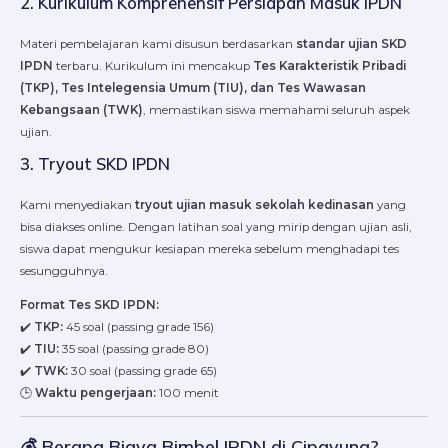
2. Kurikulum Komprehensif Persiapan Masuk IPDN
Materi pembelajaran kami disusun berdasarkan
standar ujian SKD
IPDN
terbaru. Kurikulum ini mencakup
Tes Karakteristik Pribadi
(TKP), Tes Intelegensia Umum (TIU), dan Tes Wawasan
Kebangsaan (TWK)
, memastikan siswa memahami seluruh aspek
ujian.
3. Tryout SKD IPDN
Kami menyediakan
tryout ujian masuk sekolah kedinasan
yang
bisa diakses online. Dengan latihan soal yang mirip dengan ujian asli,
siswa dapat mengukur kesiapan mereka sebelum menghadapi tes
sesungguhnya.
Format Tes SKD IPDN:
✔️
TKP:
45 soal (passing grade 156)
✔️
TIU:
35 soal (passing grade 80)
✔️
TWK:
30 soal (passing grade 65)
🕒
Waktu pengerjaan:
100 menit
💰 Berapa Biaya Bimbel IPDN di Cipayung?