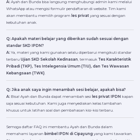
A:
Ayah dan Bunda bisa langsung menghubungi admin kami melalui
WhatsApp atau mengisi formulir pendaftaran di website. Tim kami
akan membantu memilih program
les privat
yang sesuai dengan
kebutuhan anak.
Q: Apakah materi belajar yang diberikan sudah sesuai dengan
standar SKD IPDN?
A:
Ya, materi yang kami gunakan selalu diperbarui mengikuti standar
terbaru
Ujian SKD Sekolah Kedinasan
, termasuk
Tes Karakteristik
Pribadi (TKP), Tes Intelegensia Umum (TIU), dan Tes Wawasan
Kebangsaan (TWK)
.
Q: Jika anak saya ingin menambah sesi belajar, apakah bisa?
A:
Bisa! Ayah dan Bunda dapat menambah sesi
les privat IPDN
kapan
saja sesuai kebutuhan. Kami juga menyediakan kelas tambahan
khusus untuk latihan soal dan pembahasan kisi-kisi terbaru.
Semoga daftar FAQ ini membantu Ayah dan Bunda dalam
memahami layanan
bimbel IPDN di Cipayung
yang kami tawarkan.