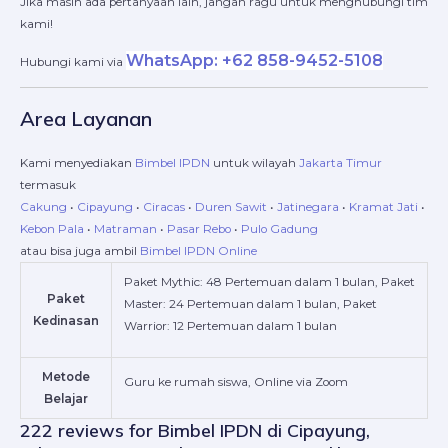
Jika masih ada pertanyaan lain, jangan ragu untuk menghubungi tim
kami!
WhatsApp: +62 858-9452-5108
Hubungi kami via
Area Layanan
Kami menyediakan
Bimbel IPDN
untuk wilayah
Jakarta Timur
termasuk
Cakung
•
Cipayung
•
Ciracas
•
Duren Sawit
•
Jatinegara
•
Kramat Jati
•
Kebon Pala
•
Matraman
•
Pasar Rebo
•
Pulo Gadung
atau bisa juga ambil
Bimbel IPDN Online
Paket Mythic: 48 Pertemuan dalam 1 bulan, Paket
Paket
Master: 24 Pertemuan dalam 1 bulan, Paket
Kedinasan
Warrior: 12 Pertemuan dalam 1 bulan
Metode
Guru ke rumah siswa, Online via Zoom
Belajar
222 reviews for
Bimbel IPDN di Cipayung,