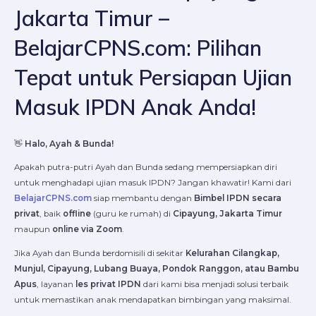
Jakarta Timur –
BelajarCPNS.com: Pilihan
Tepat untuk Persiapan Ujian
Masuk IPDN Anak Anda!
👋
Halo, Ayah & Bunda!
Apakah putra-putri Ayah dan Bunda sedang mempersiapkan diri
untuk menghadapi ujian masuk IPDN? Jangan khawatir! Kami dari
BelajarCPNS.com
siap membantu dengan
Bimbel IPDN secara
privat
, baik
offline
(guru ke rumah) di
Cipayung, Jakarta Timur
maupun
online via Zoom
.
Jika Ayah dan Bunda berdomisili di sekitar
Kelurahan Cilangkap,
Munjul, Cipayung, Lubang Buaya, Pondok Ranggon, atau Bambu
Apus
, layanan
les privat IPDN
dari kami bisa menjadi solusi terbaik
untuk memastikan anak mendapatkan bimbingan yang maksimal.