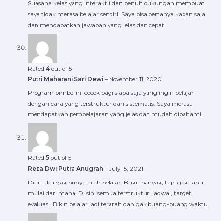
Suasana kelas yang interaktif dan penuh dukungan membuat
saya tidak merasa belajar sendiri. Saya bisa bertanya kapan saja
dan mendapatkan jawaban yang jelas dan cepat.
Rated
4
out of 5
Putri Maharani Sari Dewi
–
November 11, 2020
Program bimbel ini cocok bagi siapa saja yang ingin belajar
dengan cara yang terstruktur dan sistematis. Saya merasa
mendapatkan pembelajaran yang jelas dan mudah dipahami.
Rated
5
out of 5
Reza Dwi Putra Anugrah
–
July 15, 2021
Dulu aku gak punya arah belajar. Buku banyak, tapi gak tahu
mulai dari mana. Di sini semua terstruktur: jadwal, target,
evaluasi. Bikin belajar jadi terarah dan gak buang-buang waktu.