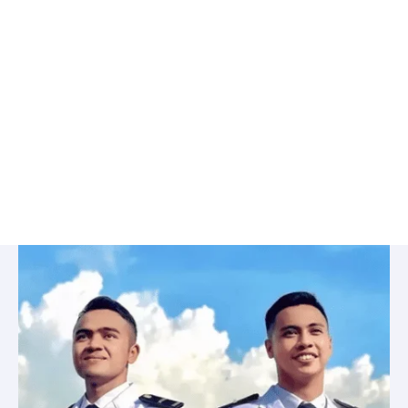
Bimbel
IPDN
di
Cipayung,
Jakarta
Timur
-
BelajarCPNS.com: