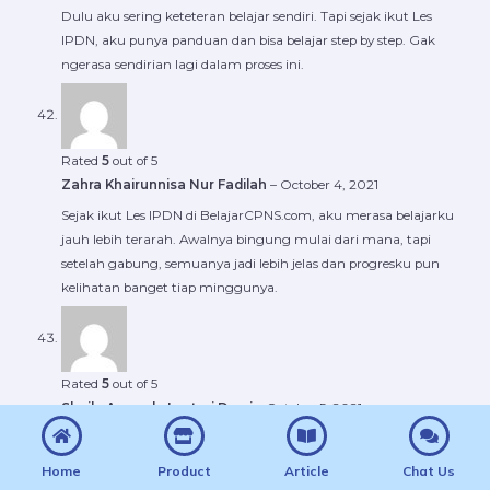
Dulu aku sering keteteran belajar sendiri. Tapi sejak ikut Les
IPDN, aku punya panduan dan bisa belajar step by step. Gak
ngerasa sendirian lagi dalam proses ini.
Rated
5
out of 5
Zahra Khairunnisa Nur Fadilah
–
October 4, 2021
Sejak ikut Les IPDN di BelajarCPNS.com, aku merasa belajarku
jauh lebih terarah. Awalnya bingung mulai dari mana, tapi
setelah gabung, semuanya jadi lebih jelas dan progresku pun
kelihatan banget tiap minggunya.
Rated
5
out of 5
Sheila Amanda Lestari Dewi
–
October 5, 2021
Aku ngerasa banget perubahan setelah gabung Les IPDN. Nilai
TO meningkat, pemahaman soal juga lebih dalam. Semua itu
Home
Product
Article
Chat Us
karena bimbingan yang serius dari tim BelajarCPNS.com.