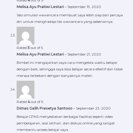
Rated
4
out of 5
Melisa Ayu Pratiwi Lestari
–
September 19, 2020
Sesi simulasi wawancara membuat saya lebih siap dan percaya
diri untuk menghadapi tes wawancara yang sebenarnya.
Rated
5
out of 5
Melisa Ayu Pratiwi Lestari
–
September 21, 2020
Bimbel ini mengajarkan saya cara mengelola waktu belajar
dengan baik, sehingga saya bisa belajar secara efektif dan tidak
merasa terbebani dengan banyaknya materi.
Rated
4
out of 5
Dimas Galih Prasetya Santoso
–
September 23, 2020
BelajarCPNS menyediakan berbagai fasilitas seperti video
pembelajaran, soal latihan, dan diskusi online yang sangat
membantu proses belajar saya.