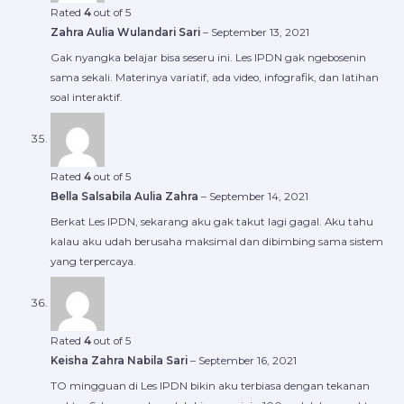
Rated
4
out of 5
Zahra Aulia Wulandari Sari
–
September 13, 2021
Gak nyangka belajar bisa seseru ini. Les IPDN gak ngebosenin
sama sekali. Materinya variatif, ada video, infografik, dan latihan
soal interaktif.
Rated
4
out of 5
Bella Salsabila Aulia Zahra
–
September 14, 2021
Berkat Les IPDN, sekarang aku gak takut lagi gagal. Aku tahu
kalau aku udah berusaha maksimal dan dibimbing sama sistem
yang terpercaya.
Rated
4
out of 5
Keisha Zahra Nabila Sari
–
September 16, 2021
TO mingguan di Les IPDN bikin aku terbiasa dengan tekanan