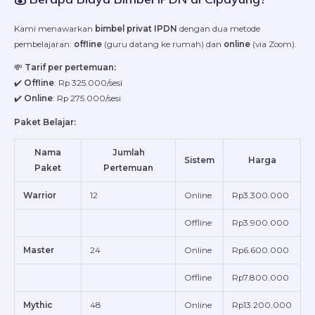
Kami menawarkan
bimbel privat IPDN
dengan dua metode
pembelajaran:
offline
(guru datang ke rumah) dan
online
(via Zoom).
💸
Tarif per pertemuan:
✔️
Offline
: Rp 325.000/sesi
✔️
Online
: Rp 275.000/sesi
Paket Belajar:
Nama
Jumlah
Sistem
Harga
Paket
Pertemuan
Warrior
12
Online
Rp3.300.000
Offline
Rp3.900.000
Master
24
Online
Rp6.600.000
Offline
Rp7.800.000
Mythic
48
Online
Rp13.200.000