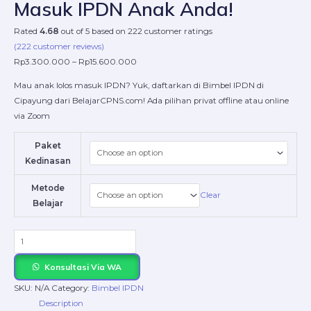
Masuk IPDN Anak Anda!
Rated
4.68
out of 5 based on
222
customer ratings
(
222
customer reviews)
Rp
3.300.000
–
Rp
15.600.000
Mau anak lolos masuk IPDN? Yuk, daftarkan di Bimbel IPDN di
Cipayung dari BelajarCPNS.com! Ada pilihan privat offline atau online
via Zoom
Paket
Kedinasan
Metode
Clear
Belajar
Konsultasi Via WA
SKU:
N/A
Category:
Bimbel IPDN
Description