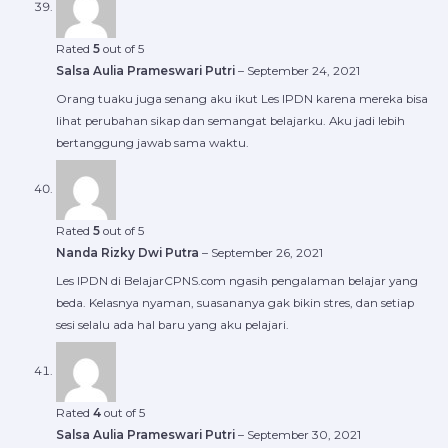
Rated
5
out of 5
Salsa Aulia Prameswari Putri
–
September 24, 2021
Orang tuaku juga senang aku ikut Les IPDN karena mereka bisa
lihat perubahan sikap dan semangat belajarku. Aku jadi lebih
bertanggung jawab sama waktu.
Rated
5
out of 5
Nanda Rizky Dwi Putra
–
September 26, 2021
Les IPDN di BelajarCPNS.com ngasih pengalaman belajar yang
beda. Kelasnya nyaman, suasananya gak bikin stres, dan setiap
sesi selalu ada hal baru yang aku pelajari.
Rated
4
out of 5
Salsa Aulia Prameswari Putri
–
September 30, 2021