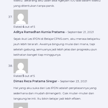
waktu. Sekarang aku udah bisa ngerjain 100 soal dalam waktu
yang ditentukan tanpa panik.
Rated
4
out of 5
Aditya Ramadhan Kurnia Pratama
–
September 21, 2021
Sejak ikut Les IPDN di BelajarCPNS.com, aku merasa belajarku
jauh lebih terarah. Awalnya bingung mulai dari mana, tapi
setelah gabung, semuanya jadi lebih jelas dan progresku pun
kelihatan banget tiap minggunya.
Rated
5
out of 5
Dimas Reza Pratama Siregar
–
September 23, 2021
Hal yang aku suka dari Les IPDN adalah penjelasannya yang
sederhana dan mudah dimengerti. Gak muter-muter dan
langsung ke inti. Itu bikin belajar jadi lebih efisien.