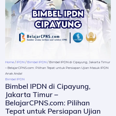
Pilihan
Tepat
untuk
Persiapan
Ujian
Masuk
IPDN
Anak
Anda!
quantity
Home
/
IPDN
/
Bimbel IPDN
/ Bimbel IPDN di Cipayung, Jakarta Timur
– BelajarCPNS.com: Pilihan Tepat untuk Persiapan Ujian Masuk IPDN
Anak Anda!
Bimbel IPDN
Bimbel IPDN di Cipayung,
Jakarta Timur –
BelajarCPNS.com: Pilihan
Tepat untuk Persiapan Ujian