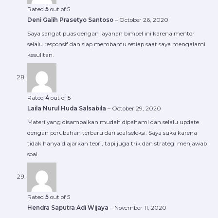
Rated
5
out of 5
Deni Galih Prasetyo Santoso
–
October 26, 2020
Saya sangat puas dengan layanan bimbel ini karena mentor
selalu responsif dan siap membantu setiap saat saya mengalami
kesulitan.
Rated
4
out of 5
Laila Nurul Huda Salsabila
–
October 29, 2020
Materi yang disampaikan mudah dipahami dan selalu update
dengan perubahan terbaru dari soal seleksi. Saya suka karena
tidak hanya diajarkan teori, tapi juga trik dan strategi menjawab
soal.
Rated
5
out of 5
Hendra Saputra Adi Wijaya
–
November 11, 2020