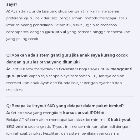
saya?
A:
Ayah dan Bunda bisa berdiskusi dengan tim kami mengenai
preferensi guru, baik dari segi pengalaman, metode mengajar, atau
latar belakang pendidikan. Selain itu, siswa juga bisa mencoba
beberapa sesi dengan
guru privat
yang berbeda hingga menemukan
yang paling cocok.
Q: Apakah ada sistem ganti guru jika anak saya kurang cocok
dengan guru les privat yang ditunjuk?
A:
Tentu! Kami menyediakan fleksibilitas bagi siswa untuk
mengganti
guru privat
kapan saja tanpa biaya tambahan. Tujuannya adalah
memastikan anak Ayah dan Bunda belajar dengan nyaman dan
maksimal.
Q: Berapa kali tryout SKD yang didapat dalam paket bimbel?
A:
Setiap siswa yang mengikuti
kursus privat IPDN
di
BelajarCPNS.com akan mendapatkan akses ke minimal
3 kali tryout
SKD online
secara gratis. Tryout ini mencerminkan ujian asli dengan
jumlah soal, tingkat kesulitan, dan sistem penilaian yang sama.