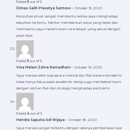
Rated
5
out of 5
Dimas Galih Prasetya Santoso
–
October 15, 2020
Konsultasi privat sangat membantu ketika saya menghadapi
kesulitan tertentu. Mentor memberikan solusi yang tepat dan
membantu saya menemukan cara belajar yang sesuai dengan
gaya saya.
Rated
5
out of 5
Vina Melani Zahra Ramadhani
–
October 16, 2020
Saya merasa lebih siap secara mental dan fisik karena bimbel ini
tidak hanya fokus pada akademik, tetapi juga membekali kami
dengan latihan fisik dan strategi menghadapi pantukhir.
Rated
4
out of 5
Hendra Saputra Adi Wijaya
–
October 18, 2020
Saya merasa sangat terbantu dengan adanya pembahasan soal