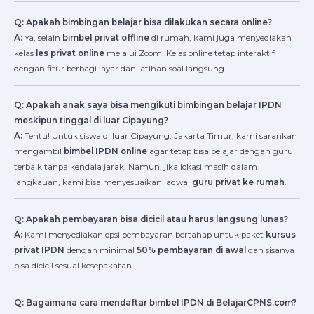
Q: Apakah bimbingan belajar bisa dilakukan secara online?
A:
Ya, selain
bimbel privat offline
di rumah, kami juga menyediakan
kelas
les privat online
melalui Zoom. Kelas online tetap interaktif
dengan fitur berbagi layar dan latihan soal langsung.
Q: Apakah anak saya bisa mengikuti bimbingan belajar IPDN
meskipun tinggal di luar Cipayung?
A:
Tentu! Untuk siswa di luar Cipayung, Jakarta Timur, kami sarankan
mengambil
bimbel IPDN online
agar tetap bisa belajar dengan guru
terbaik tanpa kendala jarak. Namun, jika lokasi masih dalam
jangkauan, kami bisa menyesuaikan jadwal
guru privat ke rumah
.
Q: Apakah pembayaran bisa dicicil atau harus langsung lunas?
A:
Kami menyediakan opsi pembayaran bertahap untuk paket
kursus
privat IPDN
dengan minimal
50% pembayaran di awal
dan sisanya
bisa dicicil sesuai kesepakatan.
Q: Bagaimana cara mendaftar bimbel IPDN di BelajarCPNS.com?