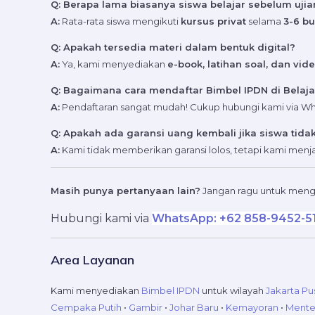
Q: Berapa lama biasanya siswa belajar sebelum ujia
A:
Rata-rata siswa mengikuti
kursus privat
selama
3-6 bu
Q: Apakah tersedia materi dalam bentuk digital?
A:
Ya, kami menyediakan
e-book, latihan soal, dan vi
Q: Bagaimana cara mendaftar Bimbel IPDN di Belaj
A:
Pendaftaran sangat mudah! Cukup hubungi kami via Whats
Q: Apakah ada garansi uang kembali jika siswa tidak
A:
Kami tidak memberikan garansi lolos, tetapi kami men
Masih punya pertanyaan lain?
Jangan ragu untuk meng
Hubungi kami via
WhatsApp: +62 858-9452-5
Area Layanan
Kami menyediakan
Bimbel IPDN
untuk wilayah
Jakarta Pu
Cempaka Putih
•
Gambir
•
Johar Baru
•
Kemayoran
•
Ment