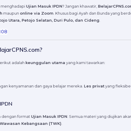
uk menghadapi
Ujian Masuk IPDN
? Jangan khawatir,
BelajarCPNS.c
ah
maupun
online via Zoom
. Khusus bagi Ayah dan Bunda yang berdo
ojo Utara, Petojo Selatan, Duri Pulo, dan Cideng
.
108
elajarCPNS.com?
Berikut adalah
keunggulan utama
yang kami tawarkan:
ngan kenyamanan dan gaya belajar mereka.
Les privat
yang fleksib
 IPDN
 dengan format
Ujian Masuk IPDN
. Semua materi yang diujikan ak
Tes Wawasan Kebangsaan (TWK)
.