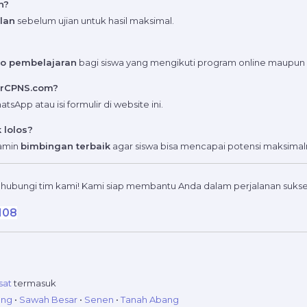
n?
lan
sebelum ujian untuk hasil maksimal.
deo pembelajaran
bagi siswa yang mengikuti program online maupun o
arCPNS.com?
App atau isi formulir di website ini.
 lolos?
jamin
bimbingan terbaik
agar siswa bisa mencapai potensi maksimal
hubungi tim kami! Kami siap membantu Anda dalam perjalanan suks
108
sat
termasuk
eng
•
Sawah Besar
•
Senen
•
Tanah Abang