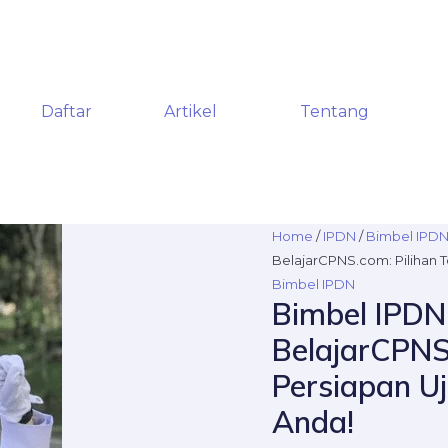
Daftar
Artikel
Tentang
Bimbel
Home
/
IPDN
/
Bimbel IPD
IPDN
BelajarCPNS.com: Pilihan 
di
Bimbel IPDN
Bimbel IPDN 
Gambir,
Jakarta
BelajarCPNS.
Pusat
Persiapan U
-
BelajarCPNS.com:
Anda!
Pilihan