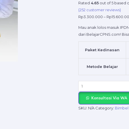
Tepat
Rated
4.65
out of 5 based 
untuk
(
252
customer reviews)
Persiapan
Rp
3.300.000
–
Rp
15.600.0
Ujian
Mau anak lolos masuk IPDN?
Masuk
dari BelajarCPNS.com! Bisa 
IPDN
Anak
Anda!
Paket Kedinasan
quantity
Metode Belajar
Konsultasi Via WA
SKU:
N/A
Category:
Bimbel