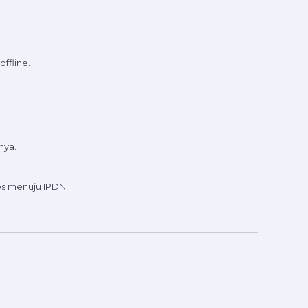
ffline.
nya.
es menuju IPDN