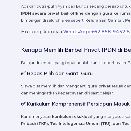
Apakah putra-putri Ayah dan Bunda sedang bersiap unt
IPDN secara privat
, baik
offline dengan guru ke rum
bimbingan di seluruh area seperti
Kelurahan Gambir, Pet
Hubungi kami via
WhatsApp: +62 858-9452-5
Kenapa Memilih Bimbel Privat IPDN di B
Belajar di tempat yang tepat adalah kunci keberhasilan. 
✅ Bebas Pilih dan Ganti Guru
Siswa bisa memilih dan mengganti
guru privat
sesuai de
dan meningkatkan kepercayaan diri saat belajar.
✅ Kurikulum Komprehensif Persiapan Masuk
Kami menyusun
kurikulum eksklusif
yang menyesuaikan
Pribadi (TKP), Tes Intelegensia Umum (TIU), dan 