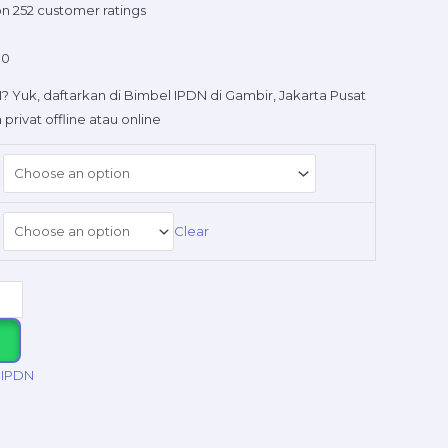
on
252
customer ratings
00
 Yuk, daftarkan di Bimbel IPDN di Gambir, Jakarta Pusat
privat offline atau online
Clear
 IPDN