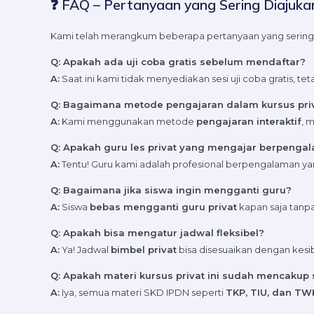
❓ FAQ – Pertanyaan yang Sering Diajukan
Kami telah merangkum beberapa pertanyaan yang sering d
Q: Apakah ada uji coba gratis sebelum mendaftar?
A:
Saat ini kami tidak menyediakan sesi uji coba gratis, 
Q: Bagaimana metode pengajaran dalam kursus priv
A:
Kami menggunakan metode
pengajaran interaktif
, 
Q: Apakah guru les privat yang mengajar berpenga
A:
Tentu! Guru kami adalah profesional berpengalaman yan
Q: Bagaimana jika siswa ingin mengganti guru?
A:
Siswa
bebas mengganti guru privat
kapan saja tanp
Q: Apakah bisa mengatur jadwal fleksibel?
A:
Ya! Jadwal
bimbel privat
bisa disesuaikan dengan kesi
Q: Apakah materi kursus privat ini sudah mencakup
A:
Iya, semua materi SKD IPDN seperti
TKP, TIU, dan TW