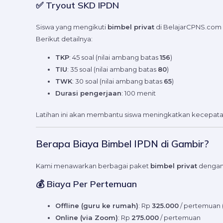
✅ Tryout SKD IPDN
Siswa yang mengikuti
bimbel privat
di BelajarCPNS.com
Berikut detailnya:
TKP
: 45 soal (nilai ambang batas
156
)
TIU
: 35 soal (nilai ambang batas
80
)
TWK
: 30 soal (nilai ambang batas
65
)
Durasi pengerjaan
: 100 menit
Latihan ini akan membantu siswa meningkatkan kecepatan,
Berapa Biaya Bimbel IPDN di Gambir?
Kami menawarkan berbagai paket
bimbel privat
dengan 
💰 Biaya Per Pertemuan
Offline (guru ke rumah)
: Rp
325.000
/ pertemuan 
Online (via Zoom)
: Rp
275.000
/ pertemuan