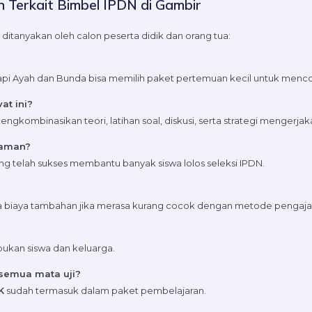
 Terkait Bimbel IPDN di Gambir
itanyakan oleh calon peserta didik dan orang tua:
tetapi Ayah dan Bunda bisa memilih paket pertemuan kecil untuk menc
at ini?
mengkombinasikan teori, latihan soal, diskusi, serta strategi mengerjak
laman?
g telah sukses membantu banyak siswa lolos seleksi IPDN.
a biaya tambahan jika merasa kurang cocok dengan metode pengaja
bukan siswa dan keluarga.
 semua mata uji?
K
sudah termasuk dalam paket pembelajaran.