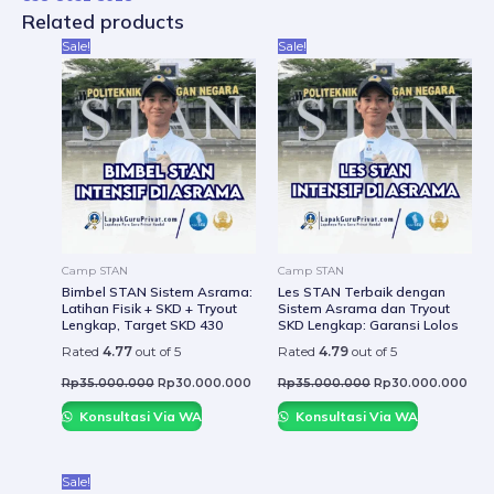
Related products
Original
Current
Original
Curr
Sale!
Sale!
price
price
price
pric
was:
is:
was:
is:
Rp35.000.000.
Rp30.000.000.
Rp35.000.000.
Rp3
Camp STAN
Camp STAN
Bimbel STAN Sistem Asrama:
Les STAN Terbaik dengan
Latihan Fisik + SKD + Tryout
Sistem Asrama dan Tryout
Lengkap, Target SKD 430
SKD Lengkap: Garansi Lolos
Rated
4.77
out of 5
Rated
4.79
out of 5
Rp
35.000.000
Rp
30.000.000
Rp
35.000.000
Rp
30.000.000
Konsultasi Via WA
Konsultasi Via WA
Original
Current
Sale!
price
price