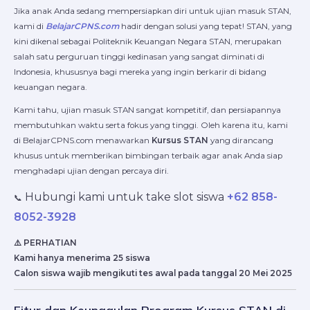
Jika anak Anda sedang mempersiapkan diri untuk ujian masuk STAN,
kami di
BelajarCPNS.com
hadir dengan solusi yang tepat! STAN, yang
kini dikenal sebagai Politeknik Keuangan Negara STAN, merupakan
salah satu perguruan tinggi kedinasan yang sangat diminati di
Indonesia, khususnya bagi mereka yang ingin berkarir di bidang
keuangan negara.
Kami tahu, ujian masuk STAN sangat kompetitif, dan persiapannya
membutuhkan waktu serta fokus yang tinggi. Oleh karena itu, kami
di BelajarCPNS.com menawarkan
Kursus STAN
yang dirancang
khusus untuk memberikan bimbingan terbaik agar anak Anda siap
menghadapi ujian dengan percaya diri.
Hubungi kami untuk take slot siswa
+62 858-
📞
8052-3928
⚠️ PERHATIAN
Kami hanya menerima 25 siswa
Calon siswa wajib mengikuti tes awal pada tanggal 20 Mei 2025
Fitur dan Keunggulan Program Kursus STAN di