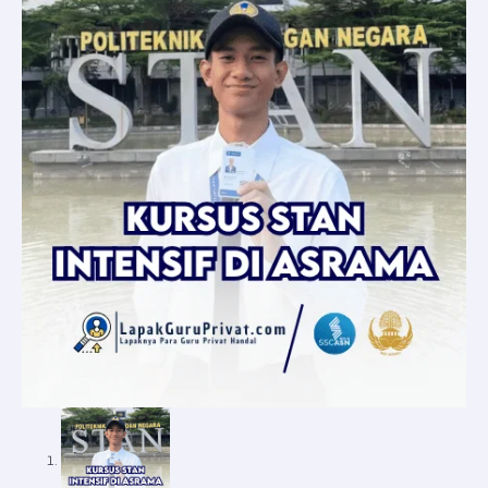
Asrama
&
Tryout
Rutin:
Persiapan
Masuk
IPDN
Terbaik
untuk
Anak
Anda
quantity