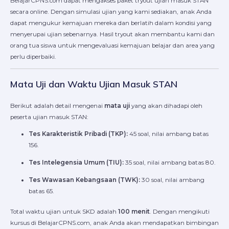
BelajarCPNS.com dapat mengakses paket tryout ujian masuk STAN
secara online. Dengan simulasi ujian yang kami sediakan, anak Anda
dapat mengukur kemajuan mereka dan berlatih dalam kondisi yang
menyerupai ujian sebenarnya. Hasil tryout akan membantu kami dan
orang tua siswa untuk mengevaluasi kemajuan belajar dan area yang
perlu diperbaiki.
Mata Uji dan Waktu Ujian Masuk STAN
Berikut adalah detail mengenai
mata uji
yang akan dihadapi oleh
peserta ujian masuk STAN:
Tes Karakteristik Pribadi (TKP):
45 soal, nilai ambang batas
156.
Tes Intelegensia Umum (TIU):
35 soal, nilai ambang batas 80.
Tes Wawasan Kebangsaan (TWK):
30 soal, nilai ambang
batas 65.
Total waktu ujian untuk SKD adalah
100 menit
. Dengan mengikuti
kursus di BelajarCPNS.com, anak Anda akan mendapatkan bimbingan