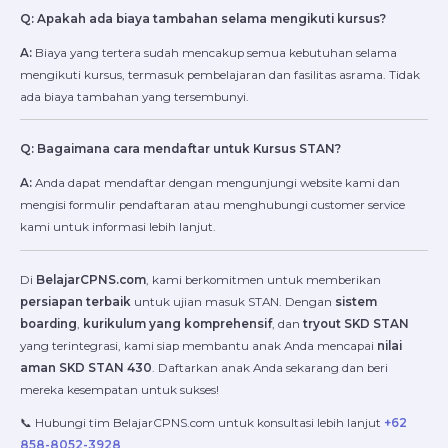
Q: Apakah ada biaya tambahan selama mengikuti kursus?
A:
Biaya yang tertera sudah mencakup semua kebutuhan selama
mengikuti kursus, termasuk pembelajaran dan fasilitas asrama. Tidak
ada biaya tambahan yang tersembunyi.
Q: Bagaimana cara mendaftar untuk Kursus STAN?
A:
Anda dapat mendaftar dengan mengunjungi website kami dan
mengisi formulir pendaftaran atau menghubungi customer service
kami untuk informasi lebih lanjut.
Di
BelajarCPNS.com
, kami berkomitmen untuk memberikan
persiapan terbaik
untuk ujian masuk STAN. Dengan
sistem
boarding
,
kurikulum yang komprehensif
, dan
tryout SKD STAN
yang terintegrasi, kami siap membantu anak Anda mencapai
nilai
aman SKD STAN 430
. Daftarkan anak Anda sekarang dan beri
mereka kesempatan untuk sukses!
📞 Hubungi tim BelajarCPNS.com untuk konsultasi lebih lanjut
+62
858-8052-3928