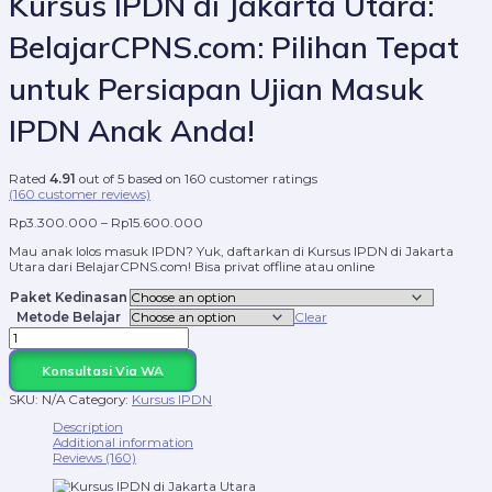
Kursus IPDN di Jakarta Utara:
BelajarCPNS.com: Pilihan Tepat
untuk Persiapan Ujian Masuk
IPDN Anak Anda!
Rated
4.91
out of 5 based on
160
customer ratings
(
160
customer reviews)
Rp
3.300.000
–
Rp
15.600.000
Mau anak lolos masuk IPDN? Yuk, daftarkan di Kursus IPDN di Jakarta
Utara dari BelajarCPNS.com! Bisa privat offline atau online
Paket Kedinasan
Metode Belajar
Clear
Konsultasi Via WA
SKU:
N/A
Category:
Kursus IPDN
Description
Additional information
Reviews (160)