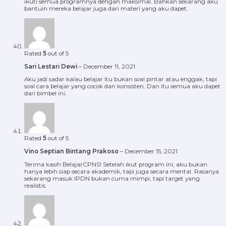
ikuti semua programnya dengan maksimal. Bahkan sekarang aku
bantuin mereka belajar juga dari materi yang aku dapet.
Rated
5
out of 5
Sari Lestari Dewi
–
December 11, 2021
Aku jadi sadar kalau belajar itu bukan soal pintar atau enggak, tapi
soal cara belajar yang cocok dan konsisten. Dan itu semua aku dapet
dari bimbel ini.
Rated
5
out of 5
Vino Septian Bintang Prakoso
–
December 15, 2021
Terima kasih BelajarCPNS! Setelah ikut program ini, aku bukan
hanya lebih siap secara akademik, tapi juga secara mental. Rasanya
sekarang masuk IPDN bukan cuma mimpi, tapi target yang
realistis.