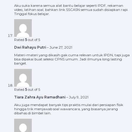
Aku suka karena semua alat bantu belajar seperti PDF, rekaman
video, latihan soal, bahkan link SSCASN semua sudah disiapkan rapi.
Tinggal fokus belajar.
Rated
5
out of 5
Dwi Rahayu Putri
–
June 27, 2021
Materi-materi yang dikasih gak cuma relevan untuk IPDN, tapi juga
bisa dipakai buat seleksi CPNS umum. Jadi ilmunya long lasting
banget.
Rated
5
out of 5
Tiara Zahra Ayu Ramadhani
–
July 9, 2021
Aku juga mendapat banyak tips praktis mulai dari persiapan fisik
hingga trik menjawab soal wawancara, yang biasanya jarang
dibahas di bimbel lain.