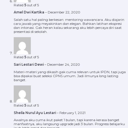
Rated
5
out of 5
Amel Dwi Kartika
–
December 22, 2020
Salah satu hal paling berkesan: mentoring wawancara. Aku diajarin
cara jawab yang meyakinkan dan elegan. Bahkan latihan ekspresi
dan intonasi. Gak heran kalau sekarang aku lebih percaya diri saat
presentasi di sekolah.
Rated
5
out of 5
Sari Lestari Dewi
–
December 24, 2020
Materi-materi yang dikasih gak cuma relevan untuk IPDN, tapi juga
bisa dipakai buat seleksi CPNS umum. Jadi ilmunya long lasting
banget.
Rated
5
out of 5
Sheila Nurul Ayu Lestari
–
February 1, 2021
Awalnya aku cuma ikut paket 1 bulan, tapi karena kerasa banget
manfaatnya, aku langsung upgrade jadi 3 bulan. Progress belajarku