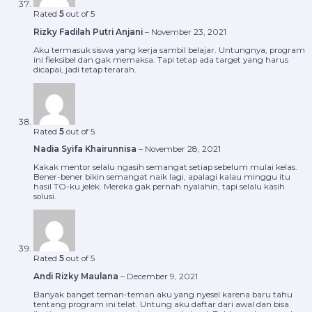
Rated
5
out of 5
Rizky Fadilah Putri Anjani
–
November 23, 2021
Aku termasuk siswa yang kerja sambil belajar. Untungnya, program
ini fleksibel dan gak memaksa. Tapi tetap ada target yang harus
dicapai, jadi tetap terarah.
Rated
5
out of 5
Nadia Syifa Khairunnisa
–
November 28, 2021
Kakak mentor selalu ngasih semangat setiap sebelum mulai kelas.
Bener-bener bikin semangat naik lagi, apalagi kalau minggu itu
hasil TO-ku jelek. Mereka gak pernah nyalahin, tapi selalu kasih
solusi.
Rated
5
out of 5
Andi Rizky Maulana
–
December 9, 2021
Banyak banget teman-teman aku yang nyesel karena baru tahu
tentang program ini telat. Untung aku daftar dari awal dan bisa