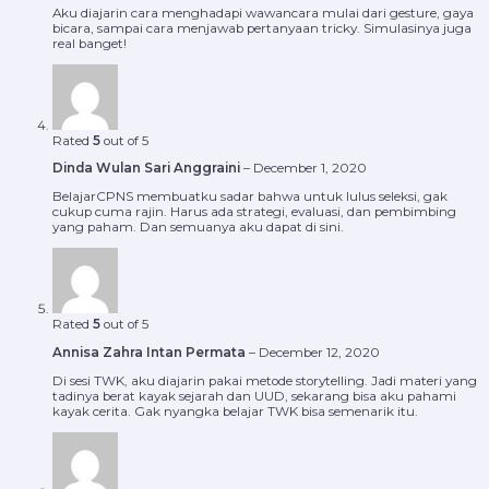
Aku diajarin cara menghadapi wawancara mulai dari gesture, gaya
bicara, sampai cara menjawab pertanyaan tricky. Simulasinya juga
real banget!
Rated
5
out of 5
Dinda Wulan Sari Anggraini
–
December 1, 2020
BelajarCPNS membuatku sadar bahwa untuk lulus seleksi, gak
cukup cuma rajin. Harus ada strategi, evaluasi, dan pembimbing
yang paham. Dan semuanya aku dapat di sini.
Rated
5
out of 5
Annisa Zahra Intan Permata
–
December 12, 2020
Di sesi TWK, aku diajarin pakai metode storytelling. Jadi materi yang
tadinya berat kayak sejarah dan UUD, sekarang bisa aku pahami
kayak cerita. Gak nyangka belajar TWK bisa semenarik itu.