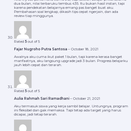
dua bulan, nilai terbaruku tembus 435. Itu bukan hasil instan, tapi
karena pendekatan belajarnya emang pas banget buat aku.
Pembahasan soal lengkap, dikasih tips cepat ngerjain, dan ada
review tiap minggunya.
Rated
5
out of 5
Fajar Nugroho Putra Santosa
–
October 18, 2021
Awalnya aku cuma ikut paket 1 bulan, tapi karena kerasa banget
manfaatnya, aku langsung upgrade jadi 3 bulan. Progress belajarku
jauh lebih cepat dan terarah.
Rated
5
out of 5
Aulia Rahmah Sari Ramadhani
–
October 21, 2021
Aku termasuk siswa yang kerja sambil belajar. Untungnya, program
ini fleksibel dan gak memaksa. Tapi tetap ada target yang harus
dicapai, jadi tetap terarah.