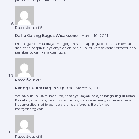
jauh lebih cepat dan terarah.
Rated
5
out of 5
Daffa Galang Bagus Wicaksono
–
March 10, 2021
Di sini gak cuma diajarin ngerjain soal, tapi juga dibentuk mental
dan cara berpikir layaknya calon praja. Ini bukan sekadar bimbel, tapi
pembentukan karakter juga.
Rated
5
out of 5
Rangga Putra Bagus Saputra
–
March 17, 2021
Walaupun ini kursus online, rasanya kayak belajar langsung di kelas.
Kakaknya ramah, bisa diskusi bebas, dan kelasnya gak terasa berat.
Kadang diselingi jokes juga biar gak jenuh. Belajar jadi
menyenangkan!
Rated
5
out of 5