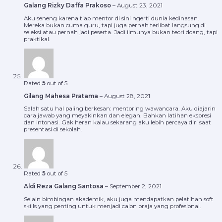
Galang Rizky Daffa Prakoso
–
August 23, 2021
Aku seneng karena tiap mentor di sini ngerti dunia kedinasan.
Mereka bukan cuma guru, tapi juga pernah terlibat langsung di
seleksi atau pernah jadi peserta. Jadi ilmunya bukan teori doang, tapi
praktikal.
Rated
5
out of 5
Gilang Mahesa Pratama
–
August 28, 2021
Salah satu hal paling berkesan: mentoring wawancara. Aku diajarin
cara jawab yang meyakinkan dan elegan. Bahkan latihan ekspresi
dan intonasi. Gak heran kalau sekarang aku lebih percaya diri saat
presentasi di sekolah.
Rated
5
out of 5
Aldi Reza Galang Santosa
–
September 2, 2021
Selain bimbingan akademik, aku juga mendapatkan pelatihan soft
skills yang penting untuk menjadi calon praja yang profesional.