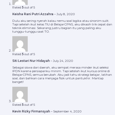
Rated
5
out of 5
Keisha Rani Putri Azzahra
–
July 8, 2020
Dulu aku sering nyerah kalau nemu soal logika atau sinonim sulit.
Tapi setelah ikut kelas TIU di BelajarCPNS, aku dikasih trik cepat dan
teknik eliminasi. Sekarang justru bagian itu yang paling aku
tunggu-tunggu saat TO.
Rated
5
out of 5
Siti Lestari Nur Hidayah
–
July 24, 2020
Sebagai siswa dari daerah, aku sempat merasa minder ikut seleksi
IPDN karena persiapanku minim. Tapi setelah ikut kursus online di
BelajarCPNS, semua berubah. Aku jadi tahu strategi belajar, latihan
soal, dan bahkan cara menjaga fisik untuk pantukhir. Mantap
banget!
Rated
5
out of 5
Kevin Rizky Firmansyah
–
September 4, 2020