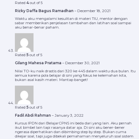
Rated
4
out of 5
Rizky Daffa Bagus Ramadhan
–
December 18, 2021
Waktu aku mengalami kesulitan di materi TIU, mentor dengan
sabar memberikan penjelasan tambahan dan latihan soal sampai
aku benar-benar paham.
Rated
5
out of 5
Gilang Mahesa Pratama
–
December 30, 2021
Nilai TO-ku naik drastis dari 320 ke 445 dalam waktu dua bulan. Itu
semua karena pola belajar di sini yang fokus ke kelemahan kita,
bukan asal kasih materi. Mantap banget!
Rated
5
out of 5
Fadil Abdi Rahman
–
January 3, 2022
Kursus IPDN dari BelajarCPNS ini beda dari yang lain. Aku pernah
ikut bimbel lain tapi rasanya datar aja. Di sini aku bener-bener
ngerasa diperhatikan dan dibimbing step by step. Bukan cuma
dikejar soal, tapi juga dibekali pemahaman menyeluruh soal sistem