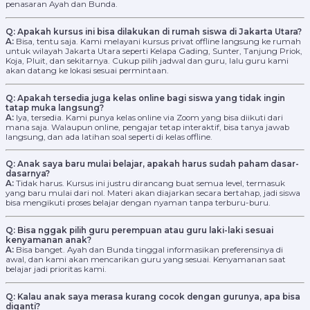
penasaran Ayah dan Bunda.
Q: Apakah kursus ini bisa dilakukan di rumah siswa di Jakarta Utara?
A:
Bisa, tentu saja. Kami melayani kursus privat offline langsung ke rumah
untuk wilayah Jakarta Utara seperti Kelapa Gading, Sunter, Tanjung Priok,
Koja, Pluit, dan sekitarnya. Cukup pilih jadwal dan guru, lalu guru kami
akan datang ke lokasi sesuai permintaan.
Q: Apakah tersedia juga kelas online bagi siswa yang tidak ingin
tatap muka langsung?
A:
Iya, tersedia. Kami punya kelas online via Zoom yang bisa diikuti dari
mana saja. Walaupun online, pengajar tetap interaktif, bisa tanya jawab
langsung, dan ada latihan soal seperti di kelas offline.
Q: Anak saya baru mulai belajar, apakah harus sudah paham dasar-
dasarnya?
A:
Tidak harus. Kursus ini justru dirancang buat semua level, termasuk
yang baru mulai dari nol. Materi akan diajarkan secara bertahap, jadi siswa
bisa mengikuti proses belajar dengan nyaman tanpa terburu-buru.
Q: Bisa nggak pilih guru perempuan atau guru laki-laki sesuai
kenyamanan anak?
A:
Bisa banget. Ayah dan Bunda tinggal informasikan preferensinya di
awal, dan kami akan mencarikan guru yang sesuai. Kenyamanan saat
belajar jadi prioritas kami.
Q: Kalau anak saya merasa kurang cocok dengan gurunya, apa bisa
diganti?