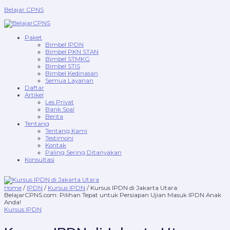
Skip
Menu
Kursus
This
This
This
This
Belajar CPNS
to
IPDN
product
product
product
product
content
di
has
has
has
has
Jakarta
multiple
multiple
multiple
multiple
Utara:
variants.
variants.
variants.
variants.
Paket
BelajarCPNS.com:
The
The
The
The
Bimbel IPDN
Pilihan
options
options
options
options
Bimbel PKN STAN
Tepat
may
may
may
may
Bimbel STMKG
untuk
be
be
be
be
Bimbel STIS
Persiapan
chosen
chosen
chosen
chosen
Bimbel Kedinasan
Ujian
on
on
on
on
Semua Layanan
Masuk
the
the
the
the
Daftar
IPDN
product
product
product
product
Artikel
Anak
page
page
page
page
Les Privat
Anda!
Bank Soal
quantity
Berita
Tentang
Tentang Kami
Testimoni
Kontak
Paling Sering Ditanyakan
Konsultasi
Home
/
IPDN
/
Kursus IPDN
/ Kursus IPDN di Jakarta Utara:
BelajarCPNS.com: Pilihan Tepat untuk Persiapan Ujian Masuk IPDN Anak
Anda!
Kursus IPDN