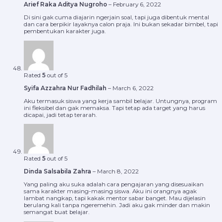
Arief Raka Aditya Nugroho
–
February 6, 2022
Di sini gak cuma diajarin ngerjain soal, tapi juga dibentuk mental
dan cara berpikir layaknya calon praja. Ini bukan sekadar bimbel, tapi
pembentukan karakter juga.
Rated
5
out of 5
Syifa Azzahra Nur Fadhilah
–
March 6, 2022
Aku termasuk siswa yang kerja sambil belajar. Untungnya, program
ini fleksibel dan gak memaksa. Tapi tetap ada target yang harus
dicapai, jadi tetap terarah.
Rated
5
out of 5
Dinda Salsabila Zahra
–
March 8, 2022
Yang paling aku suka adalah cara pengajaran yang disesuaikan
sama karakter masing-masing siswa. Aku ini orangnya agak
lambat nangkap, tapi kakak mentor sabar banget. Mau dijelasin
berulang kali tanpa ngeremehin. Jadi aku gak minder dan makin
semangat buat belajar.