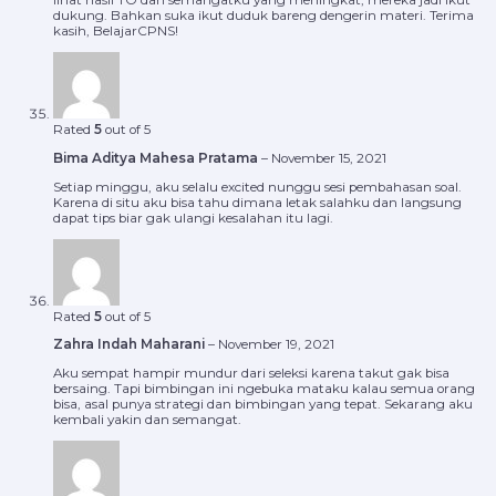
lihat hasil TO dan semangatku yang meningkat, mereka jadi ikut
dukung. Bahkan suka ikut duduk bareng dengerin materi. Terima
kasih, BelajarCPNS!
Rated
5
out of 5
Bima Aditya Mahesa Pratama
–
November 15, 2021
Setiap minggu, aku selalu excited nunggu sesi pembahasan soal.
Karena di situ aku bisa tahu dimana letak salahku dan langsung
dapat tips biar gak ulangi kesalahan itu lagi.
Rated
5
out of 5
Zahra Indah Maharani
–
November 19, 2021
Aku sempat hampir mundur dari seleksi karena takut gak bisa
bersaing. Tapi bimbingan ini ngebuka mataku kalau semua orang
bisa, asal punya strategi dan bimbingan yang tepat. Sekarang aku
kembali yakin dan semangat.