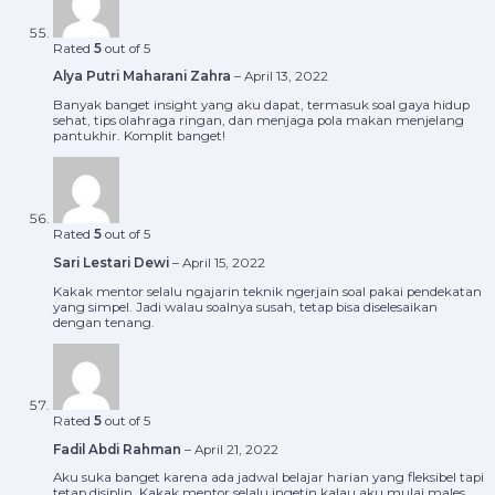
Rated
5
out of 5
Alya Putri Maharani Zahra
–
April 13, 2022
Banyak banget insight yang aku dapat, termasuk soal gaya hidup
sehat, tips olahraga ringan, dan menjaga pola makan menjelang
pantukhir. Komplit banget!
Rated
5
out of 5
Sari Lestari Dewi
–
April 15, 2022
Kakak mentor selalu ngajarin teknik ngerjain soal pakai pendekatan
yang simpel. Jadi walau soalnya susah, tetap bisa diselesaikan
dengan tenang.
Rated
5
out of 5
Fadil Abdi Rahman
–
April 21, 2022
Aku suka banget karena ada jadwal belajar harian yang fleksibel tapi
tetap disiplin. Kakak mentor selalu ingetin kalau aku mulai males,