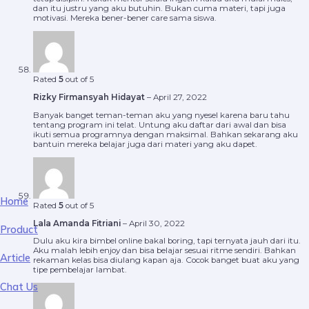
dan itu justru yang aku butuhin. Bukan cuma materi, tapi juga
motivasi. Mereka bener-bener care sama siswa.
Rated
5
out of 5
Rizky Firmansyah Hidayat
–
April 27, 2022
Banyak banget teman-teman aku yang nyesel karena baru tahu
tentang program ini telat. Untung aku daftar dari awal dan bisa
ikuti semua programnya dengan maksimal. Bahkan sekarang aku
bantuin mereka belajar juga dari materi yang aku dapet.
Home
Rated
5
out of 5
Lala Amanda Fitriani
–
April 30, 2022
Product
Dulu aku kira bimbel online bakal boring, tapi ternyata jauh dari itu.
Aku malah lebih enjoy dan bisa belajar sesuai ritme sendiri. Bahkan
Article
rekaman kelas bisa diulang kapan aja. Cocok banget buat aku yang
tipe pembelajar lambat.
Chat Us