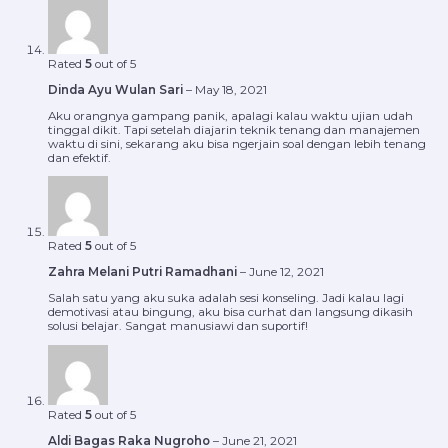
Rated
5
out of 5
Dinda Ayu Wulan Sari
–
May 18, 2021
Aku orangnya gampang panik, apalagi kalau waktu ujian udah
tinggal dikit. Tapi setelah diajarin teknik tenang dan manajemen
waktu di sini, sekarang aku bisa ngerjain soal dengan lebih tenang
dan efektif.
Rated
5
out of 5
Zahra Melani Putri Ramadhani
–
June 12, 2021
Salah satu yang aku suka adalah sesi konseling. Jadi kalau lagi
demotivasi atau bingung, aku bisa curhat dan langsung dikasih
solusi belajar. Sangat manusiawi dan suportif!
Rated
5
out of 5
Aldi Bagas Raka Nugroho
–
June 21, 2021