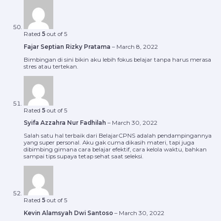
Rated
5
out of 5
Fajar Septian Rizky Pratama
–
March 8, 2022
Bimbingan di sini bikin aku lebih fokus belajar tanpa harus merasa
stres atau tertekan.
Rated
5
out of 5
Syifa Azzahra Nur Fadhilah
–
March 30, 2022
Salah satu hal terbaik dari BelajarCPNS adalah pendampingannya
yang super personal. Aku gak cuma dikasih materi, tapi juga
dibimbing gimana cara belajar efektif, cara kelola waktu, bahkan
sampai tips supaya tetap sehat saat seleksi.
Rated
5
out of 5
Kevin Alamsyah Dwi Santoso
–
March 30, 2022