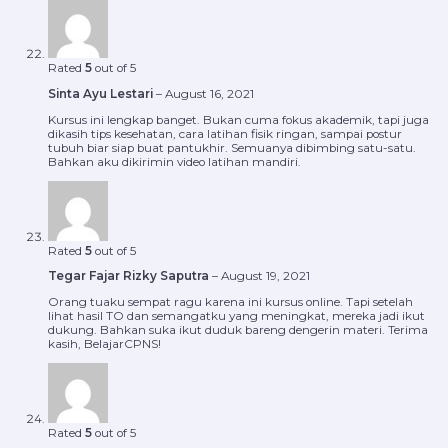
Rated
5
out of 5
Sinta Ayu Lestari
–
August 16, 2021
Kursus ini lengkap banget. Bukan cuma fokus akademik, tapi juga
dikasih tips kesehatan, cara latihan fisik ringan, sampai postur
tubuh biar siap buat pantukhir. Semuanya dibimbing satu-satu.
Bahkan aku dikirimin video latihan mandiri.
Rated
5
out of 5
Tegar Fajar Rizky Saputra
–
August 19, 2021
Orang tuaku sempat ragu karena ini kursus online. Tapi setelah
lihat hasil TO dan semangatku yang meningkat, mereka jadi ikut
dukung. Bahkan suka ikut duduk bareng dengerin materi. Terima
kasih, BelajarCPNS!
Rated
5
out of 5