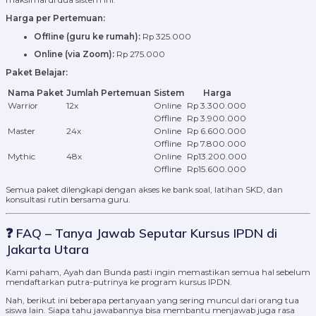
Harga per Pertemuan:
Offline (guru ke rumah):
Rp 325.000
Online (via Zoom):
Rp 275.000
Paket Belajar:
Nama Paket
Jumlah Pertemuan
Sistem
Harga
Warrior
12x
Online
Rp 3.300.000
Offline
Rp 3.900.000
Master
24x
Online
Rp 6.600.000
Offline
Rp 7.800.000
Mythic
48x
Online
Rp13.200.000
Offline
Rp15.600.000
Semua paket dilengkapi dengan akses ke bank soal, latihan SKD, dan
konsultasi rutin bersama guru.
❓ FAQ – Tanya Jawab Seputar Kursus IPDN di
Jakarta Utara
Kami paham, Ayah dan Bunda pasti ingin memastikan semua hal sebelum
mendaftarkan putra-putrinya ke program kursus IPDN.
Nah, berikut ini beberapa pertanyaan yang sering muncul dari orang tua
siswa lain. Siapa tahu jawabannya bisa membantu menjawab juga rasa