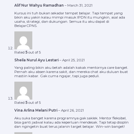
Alif Nur Wahyu Ramadhan
–
March 31, 2021
Kursus ini tuh bukan sekadar tempat belajar. Tapi tempat yang
bikin aku yakin kalau mimpi masuk IPDN itu mungkin, asal ada
usaha, strategi, dan dukungan. Semua itu aku dapat di
BelajarCPNS.
Rated
5
out of 5
Sheila Nurul Ayu Lestari
–
April 25, 2021
Yang paling bikin aku betah adalah kakak mentornya care banget.
Pernah aku absen karena sakit, dan mereka chat aku duluan buat
mastiin kabar. Gak cuma ngajar, tapi juga peduli.
Rated
5
out of 5
Vina Arlina Melani Putri
–
April 26, 2021
Aku suka banget karena programnya gak saklek. Mentor fleksibel,
bisa ganti jadwal kalau ada keperluan mendesak. Tapi tetap disiplin
dan ngingetin buat terus jalanin target belajar. Win-win banget!