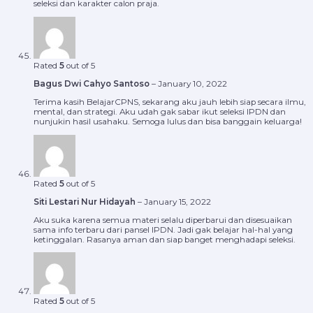
seleksi dan karakter calon praja.
Rated
5
out of 5
Bagus Dwi Cahyo Santoso
–
January 10, 2022
Terima kasih BelajarCPNS, sekarang aku jauh lebih siap secara ilmu,
mental, dan strategi. Aku udah gak sabar ikut seleksi IPDN dan
nunjukin hasil usahaku. Semoga lulus dan bisa banggain keluarga!
Rated
5
out of 5
Siti Lestari Nur Hidayah
–
January 15, 2022
Aku suka karena semua materi selalu diperbarui dan disesuaikan
sama info terbaru dari pansel IPDN. Jadi gak belajar hal-hal yang
ketinggalan. Rasanya aman dan siap banget menghadapi seleksi.
Rated
5
out of 5