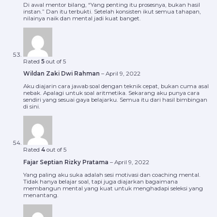
Di awal mentor bilang, “Yang penting itu prosesnya, bukan hasil
instan.” Dan itu terbukti. Setelah konsisten ikut semua tahapan,
nilainya naik dan mental jadi kuat banget.
Rated
5
out of 5
Wildan Zaki Dwi Rahman
–
April 9, 2022
Aku diajarin cara jawab soal dengan teknik cepat, bukan cuma asal
nebak. Apalagi untuk soal aritmetika. Sekarang aku punya cara
sendiri yang sesuai gaya belajarku. Semua itu dari hasil bimbingan
di sini.
Rated
4
out of 5
Fajar Septian Rizky Pratama
–
April 9, 2022
Yang paling aku suka adalah sesi motivasi dan coaching mental.
Tidak hanya belajar soal, tapi juga diajarkan bagaimana
membangun mental yang kuat untuk menghadapi seleksi yang
menantang.