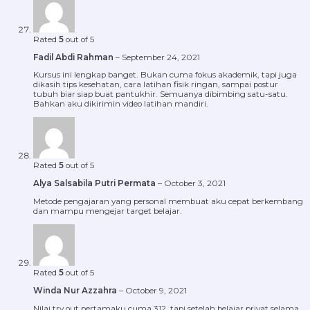
Rated
5
out of 5
Fadil Abdi Rahman
–
September 24, 2021
Kursus ini lengkap banget. Bukan cuma fokus akademik, tapi juga
dikasih tips kesehatan, cara latihan fisik ringan, sampai postur
tubuh biar siap buat pantukhir. Semuanya dibimbing satu-satu.
Bahkan aku dikirimin video latihan mandiri.
Rated
5
out of 5
Alya Salsabila Putri Permata
–
October 3, 2021
Metode pengajaran yang personal membuat aku cepat berkembang
dan mampu mengejar target belajar.
Rated
5
out of 5
Winda Nur Azzahra
–
October 9, 2021
Nilai try out pertamaku cuma 312, tapi setelah belajar privat selama