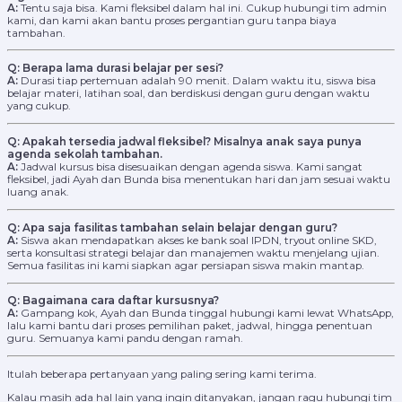
A:
Tentu saja bisa. Kami fleksibel dalam hal ini. Cukup hubungi tim admin
kami, dan kami akan bantu proses pergantian guru tanpa biaya
tambahan.
Q: Berapa lama durasi belajar per sesi?
A:
Durasi tiap pertemuan adalah 90 menit. Dalam waktu itu, siswa bisa
belajar materi, latihan soal, dan berdiskusi dengan guru dengan waktu
yang cukup.
Q: Apakah tersedia jadwal fleksibel? Misalnya anak saya punya
agenda sekolah tambahan.
A:
Jadwal kursus bisa disesuaikan dengan agenda siswa. Kami sangat
fleksibel, jadi Ayah dan Bunda bisa menentukan hari dan jam sesuai waktu
luang anak.
Q: Apa saja fasilitas tambahan selain belajar dengan guru?
A:
Siswa akan mendapatkan akses ke bank soal IPDN, tryout online SKD,
serta konsultasi strategi belajar dan manajemen waktu menjelang ujian.
Semua fasilitas ini kami siapkan agar persiapan siswa makin mantap.
Q: Bagaimana cara daftar kursusnya?
A:
Gampang kok, Ayah dan Bunda tinggal hubungi kami lewat WhatsApp,
lalu kami bantu dari proses pemilihan paket, jadwal, hingga penentuan
guru. Semuanya kami pandu dengan ramah.
Itulah beberapa pertanyaan yang paling sering kami terima.
Kalau masih ada hal lain yang ingin ditanyakan, jangan ragu hubungi tim