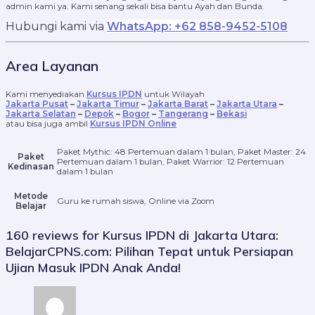
admin kami ya. Kami senang sekali bisa bantu Ayah dan Bunda.
Hubungi kami via
WhatsApp: +62 858-9452-5108
Area Layanan
Kami menyediakan
Kursus IPDN
untuk Wilayah
Jakarta Pusat
–
Jakarta Timur
–
Jakarta Barat
–
Jakarta Utara
–
Jakarta Selatan
–
Depok
–
Bogor
–
Tangerang
–
Bekasi
atau bisa juga ambil
Kursus IPDN Online
Paket Mythic: 48 Pertemuan dalam 1 bulan, Paket Master: 24
Paket
Pertemuan dalam 1 bulan, Paket Warrior: 12 Pertemuan
Kedinasan
dalam 1 bulan
Metode
Guru ke rumah siswa, Online via Zoom
Belajar
160 reviews for
Kursus IPDN di Jakarta Utara:
BelajarCPNS.com: Pilihan Tepat untuk Persiapan
Ujian Masuk IPDN Anak Anda!