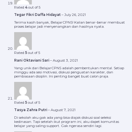
Rated
4
out of 5
Tegar Fikri Daffa Hidayat
–
July 26, 2021
Terima kasih banyak, BelajarCPNS! Kalian benar-benar membuat
proses belajar jadi menyenangkan dan hasilnya nyata.
Rated
5
out of 5
Rani Oktaviani Sari
–
August 3, 2021
Yang unik dari BelajarCPNS adalah pembentukan mental. Setiap
minggu ada sesi motivasi, diskusi penguatan karakter, dan
pembiasaan disiplin. Ini penting banget buat calon praja.
Rated
5
out of 5
Tasya Zahra Putri
–
August 7, 2021
Di sekolah aku gak ada yang bisa diajak diskusi soal seleksi
kedinasan. Tapi setelah ikut program ini, aku dapet komunitas
belajar yang saling support. Gak ngerasa sendiri lagi.