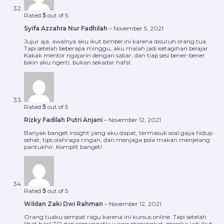
Rated
5
out of 5
Syifa Azzahra Nur Fadhilah
–
November 5, 2021
Jujur aja, awalnya aku ikut bimbel ini karena disuruh orang tua.
Tapi setelah beberapa minggu, aku malah jadi ketagihan belajar.
Kakak mentor ngajarin dengan sabar, dan tiap sesi bener-bener
bikin aku ngerti, bukan sekadar hafal.
Rated
5
out of 5
Rizky Fadilah Putri Anjani
–
November 12, 2021
Banyak banget insight yang aku dapat, termasuk soal gaya hidup
sehat, tips olahraga ringan, dan menjaga pola makan menjelang
pantukhir. Komplit banget!
Rated
5
out of 5
Wildan Zaki Dwi Rahman
–
November 12, 2021
Orang tuaku sempat ragu karena ini kursus online. Tapi setelah