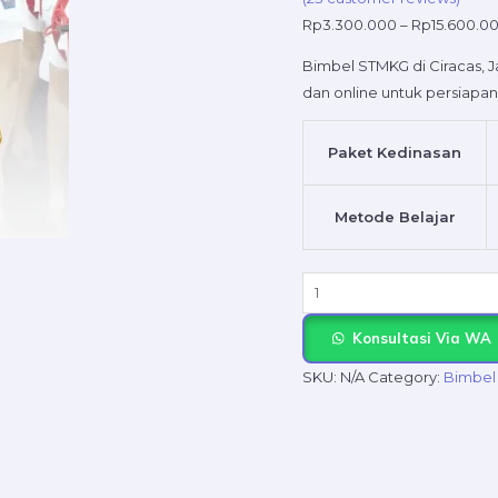
STMKG
Rp
3.300.000
–
Rp
15.600.0
Secara
Privat
Bimbel STMKG di Ciracas, Ja
quantity
dan online untuk persiap
Paket Kedinasan
Metode Belajar
Konsultasi Via WA
SKU:
N/A
Category:
Bimbel