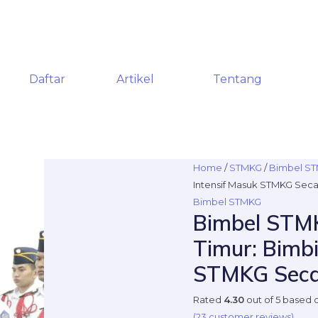
Daftar
Artikel
Tentang
Bimbel
Home
/
STMKG
/
Bimbel S
STMKG
Intensif Masuk STMKG Secar
di
Bimbel STMKG
Bimbel STMK
Ciracas,
Jakarta
Timur: Bimb
Timur:
STMKG Secar
Bimbingan
Intensif
Rated
4.30
out of 5 based
Masuk
(
23
customer reviews)