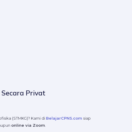
 Secara Privat
fisika (STMKG)? Kami di
BelajarCPNS.com
siap
maupun
online via Zoom
.