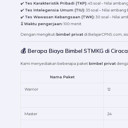
✔️
Tes Karakteristik Pribadi (TKP):
45 soal – Nilai ambang
✔️
Tes Intelegensia Umum (TIU):
35 soal – Nilai ambang 
✔️
Tes Wawasan Kebangsaan (TWK):
30 soal – Nilai am
⏳
Waktu pengerjaan:
100 menit
Dengan mengikuti
bimbel privat
di BelajarCPNS.com, sis
💰 Berapa Biaya Bimbel STMKG di Ciraca
Kami menyediakan beberapa paket
bimbel privat
dengan
Nama Paket
Warrior
12
Master
24