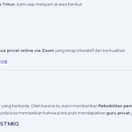
ta Timur
, kami siap melayani di area berikut:
sus privat online via Zoom
yang tetap interaktif dan berkualitas!
108
r yang berbeda. Oleh karena itu, kami memberikan
fleksibilitas p
 Bunda bisa memastikan bahwa putra-putri mendapatkan
guru privat
y
k STMKG