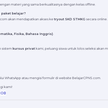
ngan materi yang sama berkualitasnya dengan kelas offline.
paket belajar?
.com akan mendapatkan akses ke
tryout SKD STMKG
secara online.
matika, Fisika, Bahasa Inggris)
.
n sistem
kursus privat
kami, peluang siswa untuk lolos seleksi akan m
ui WhatsApp atau mengisi formulir di website BelajarCPNS.com.
gi kami!
108