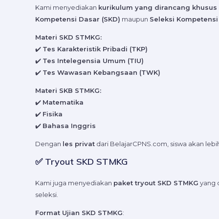
Kami menyediakan
kurikulum yang dirancang khusus
Kompetensi Dasar (SKD)
maupun
Seleksi Kompetensi
Materi SKD STMKG:
✔️
Tes Karakteristik Pribadi (TKP)
✔️
Tes Intelegensia Umum (TIU)
✔️
Tes Wawasan Kebangsaan (TWK)
Materi SKB STMKG:
✔️
Matematika
✔️
Fisika
✔️
Bahasa Inggris
Dengan
les privat
dari BelajarCPNS.com, siswa akan lebih
✅ Tryout SKD STMKG
Kami juga menyediakan
paket tryout SKD STMKG
yang d
seleksi.
Format Ujian SKD STMKG
: