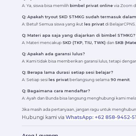
A: Ya, siswa bisa memilih
bimbel privat online
via Zoom de
Q: Apakah tryout SKD STMKG sudah termasuk dalam 
A: Betul! Semua siswa yang ikut
les privat
di BelajarCPNS
Q: Materi apa saja yang diajarkan di bimbel STMKG?
A: Materi mencakup
SKD (TKP, TIU, TWK)
dan
SKB (Mate
Q: Apakah ada garansi lulus?
A: Kami tidak bisa memberikan garansi lulus, tetapi denga
Q: Berapa lama durasi setiap sesi belajar?
A: Setiap sesi
les privat
berlangsung selama
90 menit
.
Q: Bagaimana cara mendaftar?
A: Ayah dan Bunda bisa langsung menghubungi kami melal
Jika masih ada pertanyaan, jangan ragu untuk menghubun
Hubungi kami via
WhatsApp: +62 858-9452-5
Area Layanan