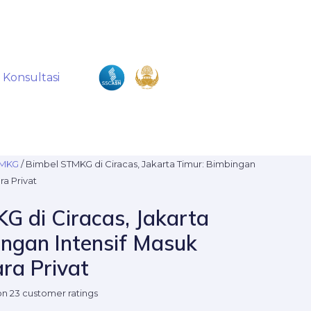
Konsultasi
TMKG
/ Bimbel STMKG di Ciracas, Jakarta Timur: Bimbingan
a Privat
G di Ciracas, Jakarta
ingan Intensif Masuk
a Privat
 on
23
customer ratings