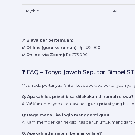
Mythic
48
📌
Biaya per pertemuan:
✔️
Offline (guru ke rumah):
Rp 325.000
✔️
Online (via Zoom):
Rp 275.000
❓ FAQ – Tanya Jawab Seputar Bimbel ST
Masih ada pertanyaan? Berikut beberapa pertanyaan yang
Q: Apakah les privat bisa dilakukan di rumah siswa?
A: Ya! Kami menyediakan layanan
guru privat
yang bisa d
Q: Bagaimana jika ingin mengganti guru?
A: Kami memberikan fleksibilitas penuh untuk mengganti
Q: Apakah ada sistem belajar online?