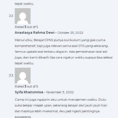
tepat waktu.
Rated
5
out of 5
Anastasya Rahma Dewi
–
October 25, 2022
Menurutku, BelajarCPNS punya kurikulum yang gak cuma
komprehensif, tapi juga relevan sama soal STIS yang sekarang.
Semua update soal terbaru diajarin. Ada pembahasan soal asli
juga, dan kami dikasih tips cara ngatur waktu supaya bisa selesai
tepat waktu.
Rated
5
out of 5
Syifa Khairunnisa
–
November 3, 2022
Camp ini juga ngajarin aku untuk manajemen waktu. Dulu
suka belajar mepet ujian, sekarang belajar dari jauh-jauh hari
dan hasilnya lebih maksimal. Aku jadi ngerti pentingnya
konsistensi.