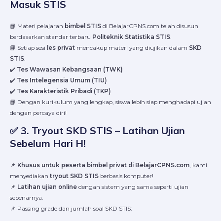
Masuk STIS
📘 Materi pelajaran
bimbel STIS
di BelajarCPNS.com telah disusun
berdasarkan standar terbaru
Politeknik Statistika STIS
.
📘 Setiap sesi
les privat
mencakup materi yang diujikan dalam
SKD
STIS
:
✔️
Tes Wawasan Kebangsaan (TWK)
✔️
Tes Intelegensia Umum (TIU)
✔️
Tes Karakteristik Pribadi (TKP)
📘 Dengan kurikulum yang lengkap, siswa lebih siap menghadapi ujian
dengan percaya diri!
✅
3. Tryout SKD STIS – Latihan Ujian
Sebelum Hari H!
📌
Khusus untuk peserta bimbel privat di BelajarCPNS.com
, kami
menyediakan
tryout SKD STIS
berbasis komputer!
📌
Latihan ujian online
dengan sistem yang sama seperti ujian
sebenarnya.
📌 Passing grade dan jumlah soal SKD STIS: