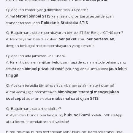
Q: Apakah materi yang diberikan selalu update?
A: Ya!
Materi bimbel STIS
kami selalu diperbarui sesuai dengan
standar terbaru dari
Politeknik Statistika STIS
.
Q: Bagaimana sistem pembayaran bimbel STIS di BelajarCPNS.com?
A: Pembayaran bisa dilakukan
per paket
atau
per pertemuan
,
dengan berbagai metode pembayaran yang tersedia.
Q: Apakah ada jaminan kelulusan?
A: Kami tidak menjanjikan kelulusan, tapi dengan metode belajar yang
efektif dan
bimbel privat intensif
, peluang anak untuk lolos
jauh lebih
tinggi!
Q: Apakah tersedia bimbingan tambahan selain materi utama?
A: Ya! Kami juga memberikan
bimbingan strategi mengerjakan
soal cepat
agar anak bisa
maksimal saat ujian STIS
.
Q: Bagaimana cara mendaftar?
A: Ayah dan Bunda bisa langsung
hubungi kami
melalui WhatsApp
atau formulir pendaftaran di website!
Bingung atau punya pertanyaan lain? Hubungi kami sekarang juga!