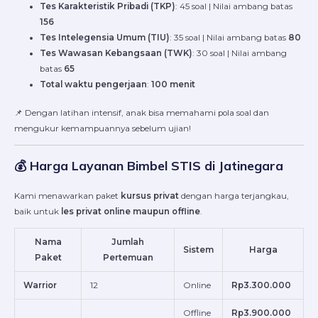
Tes Karakteristik Pribadi (TKP)
: 45 soal | Nilai ambang batas
156
Tes Intelegensia Umum (TIU)
: 35 soal | Nilai ambang batas
80
Tes Wawasan Kebangsaan (TWK)
: 30 soal | Nilai ambang
batas
65
Total waktu pengerjaan
:
100 menit
📌 Dengan latihan intensif, anak bisa memahami pola soal dan
mengukur kemampuannya sebelum ujian!
💰 Harga Layanan Bimbel STIS di Jatinegara
Kami menawarkan paket
kursus privat
dengan harga terjangkau,
baik untuk
les privat online maupun offline
.
Nama
Jumlah
Sistem
Harga
Paket
Pertemuan
Warrior
12
Online
Rp3.300.000
Offline
Rp3.900.000