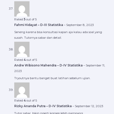
Rated
5
out of 5
Fahmi Hidayat – D-III Statistika
–
September 8, 2023
Seneng karena bisa konsultasi kapan aja kalau ada soal yang
susah. Tutornya sabar dan detail.
Rated
4
out of 5
Andre Wibisono Mahendra – D-IV Statistika
–
September 11,
2023
Tryoutnya bantu banget buat latihan sebelum ujian.
Rated
4
out of 5
Rizky Ananda Putra – D-IV Statistika
–
September 12, 2023
Tutor sabar, bikin ngerti konsep lebih gampang.