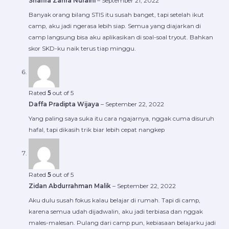
Shafira Zahra Nuraini
–
September 21, 2022
Banyak orang bilang STIS itu susah banget, tapi setelah ikut
camp, aku jadi ngerasa lebih siap. Semua yang diajarkan di
camp langsung bisa aku aplikasikan di soal-soal tryout. Bahkan
skor SKD-ku naik terus tiap minggu.
Rated
5
out of 5
Daffa Pradipta Wijaya
–
September 22, 2022
Yang paling saya suka itu cara ngajarnya, nggak cuma disuruh
hafal, tapi dikasih trik biar lebih cepat nangkep
Rated
5
out of 5
Zidan Abdurrahman Malik
–
September 22, 2022
Aku dulu susah fokus kalau belajar di rumah. Tapi di camp,
karena semua udah dijadwalin, aku jadi terbiasa dan nggak
males-malesan. Pulang dari camp pun, kebiasaan belajarku jadi