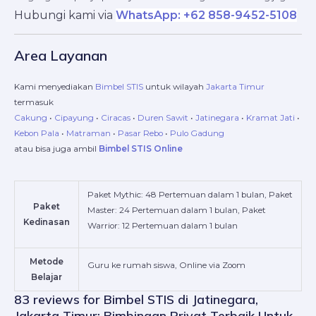
Hubungi kami via
WhatsApp: +62 858-9452-5108
Area Layanan
Kami menyediakan
Bimbel STIS
untuk wilayah
Jakarta Timur
termasuk
Cakung
•
Cipayung
•
Ciracas
•
Duren Sawit
•
Jatinegara
•
Kramat Jati
•
Kebon Pala
•
Matraman
•
Pasar Rebo
•
Pulo Gadung
atau bisa juga ambil
Bimbel STIS Online
Paket Mythic: 48 Pertemuan dalam 1 bulan, Paket
Paket
Master: 24 Pertemuan dalam 1 bulan, Paket
Kedinasan
Warrior: 12 Pertemuan dalam 1 bulan
Metode
Guru ke rumah siswa, Online via Zoom
Belajar
83 reviews for
Bimbel STIS di Jatinegara,
Jakarta Timur: Bimbingan Privat Terbaik Untuk