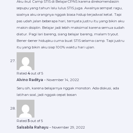
Aku ikut Camp STIS di BelajarCPNS karena direkomendasiin
sepupu yang tahun lalu lulus STIS juga. Awalnya sempat ragu,
soalnya aku orangnya nggak biasa hidup terjadwal ketat. Tapi
pas udah jalan beberapa hari, ternyata justru itu yang bikin aku
makin disiplin. Belajar jadi lebih maksimal karena semua sudah
diatur. Pagi lari bareng, siang belajar bareng, malam tryout.
Bener-bener hidupku cuma buat STIS selama camp. Tapi justru
itu yang bikin aku siap 100% waktu hari ujian.
Rated
4
out of 5
Alvino Raditya
–
November 14, 2022
Seru sih, karena belajarnya nggak monoton. Ada diskusi, ada
latihan soal, jadi nggak cepat bosan
Rated
5
out of 5
Salsabila Rahayu
–
November 29, 2022