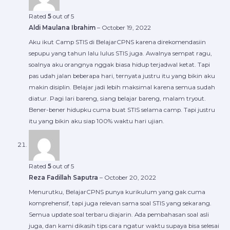
Rated
5
out of 5
Aldi Maulana Ibrahim
–
October 19, 2022
Aku ikut Camp STIS di BelajarCPNS karena direkomendasiin
sepupu yang tahun lalu lulus STIS juga. Awalnya sempat ragu,
soalnya aku orangnya nggak biasa hidup terjadwal ketat. Tapi
pas udah jalan beberapa hari, ternyata justru itu yang bikin aku
makin disiplin. Belajar jadi lebih maksimal karena semua sudah
diatur. Pagi lari bareng, siang belajar bareng, malam tryout.
Bener-bener hidupku cuma buat STIS selama camp. Tapi justru
itu yang bikin aku siap 100% waktu hari ujian.
Rated
5
out of 5
Reza Fadillah Saputra
–
October 20, 2022
Menurutku, BelajarCPNS punya kurikulum yang gak cuma
komprehensif, tapi juga relevan sama soal STIS yang sekarang.
Semua update soal terbaru diajarin. Ada pembahasan soal asli
juga, dan kami dikasih tips cara ngatur waktu supaya bisa selesai