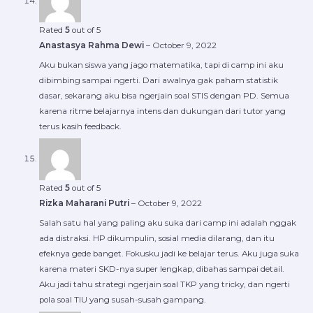
Rated
5
out of 5
Anastasya Rahma Dewi
–
October 9, 2022
Aku bukan siswa yang jago matematika, tapi di camp ini aku
dibimbing sampai ngerti. Dari awalnya gak paham statistik
dasar, sekarang aku bisa ngerjain soal STIS dengan PD. Semua
karena ritme belajarnya intens dan dukungan dari tutor yang
terus kasih feedback.
Rated
5
out of 5
Rizka Maharani Putri
–
October 9, 2022
Salah satu hal yang paling aku suka dari camp ini adalah nggak
ada distraksi. HP dikumpulin, sosial media dilarang, dan itu
efeknya gede banget. Fokusku jadi ke belajar terus. Aku juga suka
karena materi SKD-nya super lengkap, dibahas sampai detail.
Aku jadi tahu strategi ngerjain soal TKP yang tricky, dan ngerti
pola soal TIU yang susah-susah gampang.