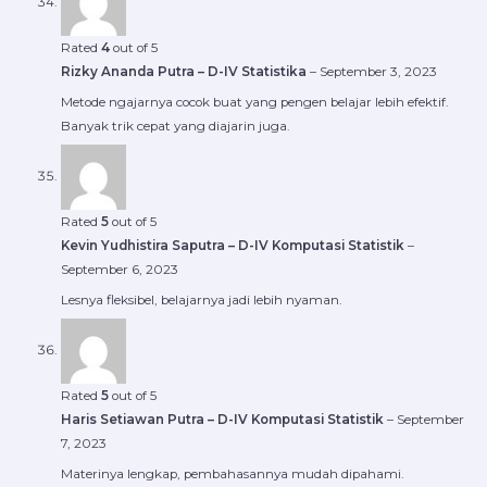
Rated
4
out of 5
Rizky Ananda Putra – D-IV Statistika
–
September 3, 2023
Metode ngajarnya cocok buat yang pengen belajar lebih efektif.
Banyak trik cepat yang diajarin juga.
Rated
5
out of 5
Kevin Yudhistira Saputra – D-IV Komputasi Statistik
–
September 6, 2023
Lesnya fleksibel, belajarnya jadi lebih nyaman.
Rated
5
out of 5
Haris Setiawan Putra – D-IV Komputasi Statistik
–
September
7, 2023
Materinya lengkap, pembahasannya mudah dipahami.