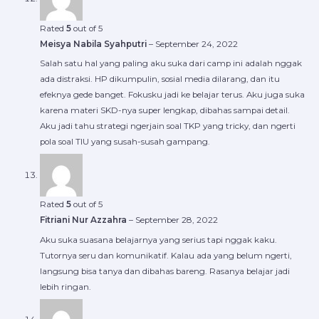
Rated
5
out of 5
Meisya Nabila Syahputri
–
September 24, 2022
Salah satu hal yang paling aku suka dari camp ini adalah nggak
ada distraksi. HP dikumpulin, sosial media dilarang, dan itu
efeknya gede banget. Fokusku jadi ke belajar terus. Aku juga suka
karena materi SKD-nya super lengkap, dibahas sampai detail.
Aku jadi tahu strategi ngerjain soal TKP yang tricky, dan ngerti
pola soal TIU yang susah-susah gampang.
Rated
5
out of 5
Fitriani Nur Azzahra
–
September 28, 2022
Aku suka suasana belajarnya yang serius tapi nggak kaku.
Tutornya seru dan komunikatif. Kalau ada yang belum ngerti,
langsung bisa tanya dan dibahas bareng. Rasanya belajar jadi
lebih ringan.