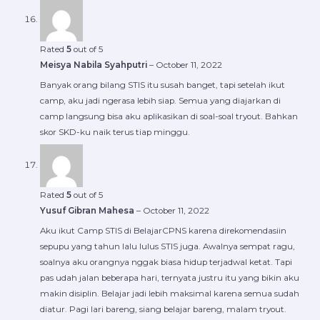
Rated
5
out of 5
Meisya Nabila Syahputri
–
October 11, 2022
Banyak orang bilang STIS itu susah banget, tapi setelah ikut
camp, aku jadi ngerasa lebih siap. Semua yang diajarkan di
camp langsung bisa aku aplikasikan di soal-soal tryout. Bahkan
skor SKD-ku naik terus tiap minggu.
Rated
5
out of 5
Yusuf Gibran Mahesa
–
October 11, 2022
Aku ikut Camp STIS di BelajarCPNS karena direkomendasiin
sepupu yang tahun lalu lulus STIS juga. Awalnya sempat ragu,
soalnya aku orangnya nggak biasa hidup terjadwal ketat. Tapi
pas udah jalan beberapa hari, ternyata justru itu yang bikin aku
makin disiplin. Belajar jadi lebih maksimal karena semua sudah
diatur. Pagi lari bareng, siang belajar bareng, malam tryout.