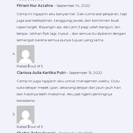
Fitriani Nur Azzahra
–
September 14, 2022
Camp ini ngajarin aku banyak hal. Gak cuma soal pelajaran, tapi
juga soal kedisiplinan, tanggung jawab, dan komitmen buat
capai target. Bayangin aja, dari jam 5 pagi udah bangun, lari,
belajar, latihan fisik lagi, tryout… dan semua itu dijalanin dengan
semangat karena semua punya tujuan yang sama.
Rated
5
out of 5
Clarissa Aulia Kartika Putri
–
September 15, 2022
Camp ini juga ngajarin aku untuk manajemen waktu. Dulu
suka belajar mepet ujian, sekarang belajar dari jauh-jauh hari
dan hasilnya lebih maksimal. Aku jadi ngerti pentingnya
konsistensi.
Rated
5
out of 5