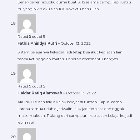
Bener-bener hidupku cuma buat STIS selama camp. Tapi justru
itu yang bikin aku siap 100% waktu hari ujian.
Rated
5
out of 5
Fathia Anindya Putri
–
October 13, 2022
Sistem belajarnya fleksibel, jadi tetap bisa ikut kegiatan lain
tanpa ketinggalan materi. Beneran membantu banget!
Rated
5
out of 5
Haidar Rafiq Alamsyah
–
October 13, 2022
Aku dulu susah fokus kalau belajar di rumah. Tapi di camp,
karena semua udah dijadwalin, aku jadi terbiasa dan nggak
males-malesan. Pulang dari camp pun, kebiasaan belajarku jadi
lebih rapi.