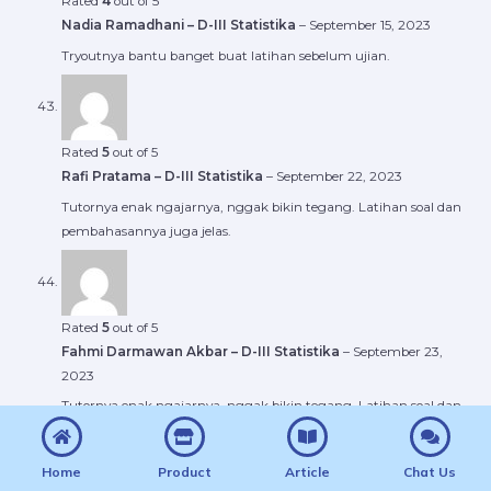
Rated
4
out of 5
Nadia Ramadhani – D-III Statistika
–
September 15, 2023
Tryoutnya bantu banget buat latihan sebelum ujian.
Rated
5
out of 5
Rafi Pratama – D-III Statistika
–
September 22, 2023
Tutornya enak ngajarnya, nggak bikin tegang. Latihan soal dan
pembahasannya juga jelas.
Rated
5
out of 5
Fahmi Darmawan Akbar – D-III Statistika
–
September 23,
2023
Tutornya enak ngajarnya, nggak bikin tegang. Latihan soal dan
pembahasannya juga jelas.
Home
Product
Article
Chat Us