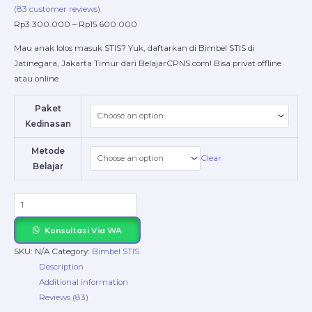
(
83
customer reviews)
Rp
3.300.000
–
Rp
15.600.000
Mau anak lolos masuk STIS? Yuk, daftarkan di Bimbel STIS di
Jatinegara, Jakarta Timur dari BelajarCPNS.com! Bisa privat offline
atau online
Paket
Kedinasan
Metode
Clear
Belajar
Konsultasi Via WA
SKU:
N/A
Category:
Bimbel STIS
Description
Additional information
Reviews (83)