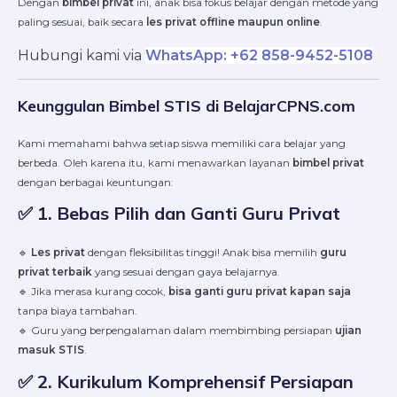
Dengan
bimbel privat
ini, anak bisa fokus belajar dengan metode yang
paling sesuai, baik secara
les privat offline maupun online
.
Hubungi kami via
WhatsApp: +62 858-9452-5108
Keunggulan Bimbel STIS di BelajarCPNS.com
Kami memahami bahwa setiap siswa memiliki cara belajar yang
berbeda. Oleh karena itu, kami menawarkan layanan
bimbel privat
dengan berbagai keuntungan:
✅
1. Bebas Pilih dan Ganti Guru Privat
🔹
Les privat
dengan fleksibilitas tinggi! Anak bisa memilih
guru
privat terbaik
yang sesuai dengan gaya belajarnya.
🔹 Jika merasa kurang cocok,
bisa ganti guru privat kapan saja
tanpa biaya tambahan.
🔹 Guru yang berpengalaman dalam membimbing persiapan
ujian
masuk STIS
.
✅
2. Kurikulum Komprehensif Persiapan