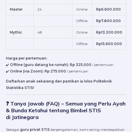
Master
24
Online
Rp6.600.000
Offline
Rp7.800.000
Mythic
48
Online
Rp13.200.000
Offline
Rp15.600.000
Harga per pertemuan:
✔️
Offline (guru datang ke rumah):
Rp 325.000
/ pertemuan
✔️
Online (via Zoom):
Rp 275.000
/ pertemuan
Daftarkan anak sekarang dan pastikan ia lolos Politeknik
Statistika STIS!
❓ Tanya Jawab (FAQ) – Semua yang Perlu Ayah
& Bunda Ketahui tentang Bimbel STIS
di Jatinegara
Sebagai
guru privat STIS
berpengalaman, kami sering mendapatkan