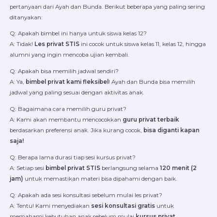
pertanyaan dari Ayah dan Bunda. Berikut beberapa yang paling sering
ditanyakan:
Q: Apakah bimbel ini hanya untuk siswa kelas 12?
A: Tidak!
Les privat STIS
ini cocok untuk siswa kelas 11, kelas 12, hingga
alumni yang ingin mencoba ujian kembali.
Q: Apakah bisa memilih jadwal sendiri?
A: Ya,
bimbel privat kami fleksibel
! Ayah dan Bunda bisa memilih
jadwal yang paling sesuai dengan aktivitas anak.
Q: Bagaimana cara memilih guru privat?
A: Kami akan membantu mencocokkan
guru privat terbaik
berdasarkan preferensi anak. Jika kurang cocok,
bisa diganti kapan
saja!
Q: Berapa lama durasi tiap sesi kursus privat?
A: Setiap sesi
bimbel privat STIS
berlangsung selama
120 menit (2
jam)
untuk memastikan materi bisa dipahami dengan baik.
Q: Apakah ada sesi konsultasi sebelum mulai les privat?
A: Tentu! Kami menyediakan
sesi konsultasi gratis
untuk
memahami kebutuhan anak sebelum mulai
kursus privat
.