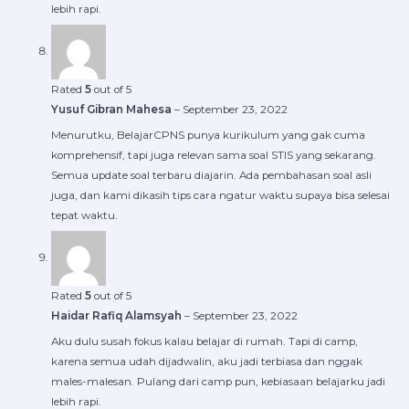
lebih rapi.
Rated
5
out of 5
Yusuf Gibran Mahesa
–
September 23, 2022
Menurutku, BelajarCPNS punya kurikulum yang gak cuma
komprehensif, tapi juga relevan sama soal STIS yang sekarang.
Semua update soal terbaru diajarin. Ada pembahasan soal asli
juga, dan kami dikasih tips cara ngatur waktu supaya bisa selesai
tepat waktu.
Rated
5
out of 5
Haidar Rafiq Alamsyah
–
September 23, 2022
Aku dulu susah fokus kalau belajar di rumah. Tapi di camp,
karena semua udah dijadwalin, aku jadi terbiasa dan nggak
males-malesan. Pulang dari camp pun, kebiasaan belajarku jadi
lebih rapi.