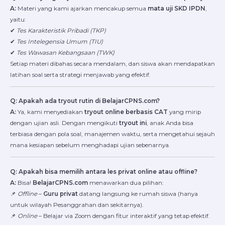
A:
Materi yang kami ajarkan mencakup semua
mata uji SKD IPDN
,
yaitu:
✔
Tes Karakteristik Pribadi (TKP)
✔
Tes Intelegensia Umum (TIU)
✔
Tes Wawasan Kebangsaan (TWK)
Setiap materi dibahas secara mendalam, dan siswa akan mendapatkan
latihan soal serta strategi menjawab yang efektif.
Q: Apakah ada tryout rutin di BelajarCPNS.com?
A:
Ya, kami menyediakan
tryout online berbasis CAT
yang mirip
dengan ujian asli. Dengan mengikuti
tryout ini
, anak Anda bisa
terbiasa dengan pola soal, manajemen waktu, serta mengetahui sejauh
mana kesiapan sebelum menghadapi ujian sebenarnya.
Q: Apakah bisa memilih antara les privat online atau offline?
A:
Bisa!
BelajarCPNS.com
menawarkan dua pilihan:
📌
Offline
–
Guru privat
datang langsung ke rumah siswa (hanya
untuk wilayah Pesanggrahan dan sekitarnya).
📌
Online
– Belajar via Zoom dengan fitur interaktif yang tetap efektif.