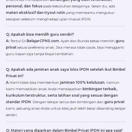
personal, dan fokus
pada kebutuhan belajarnya. Selain itu, ada
materi eksklusif dan tryout rutin
yang membantu mengukur
kesiapan sebelum menghadapi ujian masuk IPDN.
Q: Apakah bisa memilih guru sendiri?
A:
Tentu! Di
BelajarCPNS.com
, Ayah dan Bunda bebas memilih
guru
privat
sesuai preferensi anak. Jika merasa tidak cocok, bisa mengganti
guru kapan saja tanpa biaya tambahan.
Q: Apakah ada jaminan anak saya lolos IPDN setelah ikut Bimbel
Privat ini?
A:
Kami tidak bisa memberikan
jaminan 100% kelulusan
, namun
kami memastikan anak Anda mendapatkan
bimbingan terbaik,
kurikulum terstruktur, serta latihan soal yang sesuai dengan
standar IPDN
. Dengan belajar serius dan bimbingan dari
guru privat
kami, peluang anak Anda untuk lolos jauh lebih besar dibanding belajar
sendiri.
Q: Materi yang diajarkan dalam Bimbel Privat IPDN ini apa saja?