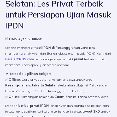
Selatan: Les Privat Terbaik
untuk Persiapan Ujian Masuk
IPDN
👋
Halo, Ayah & Bunda!
Sedang mencari
bimbel IPDN di Pesanggrahan
yang bisa
membantu anak Ayah dan Bunda lolos seleksi masuk IPDN? Kami dari
BelajarCPNS.com
hadir dengan layanan
les privat
terbaik untuk
membantu persiapan ujian secara optimal!
📌
Tersedia 2 pilihan belajar:
✅
Offline:
Guru privat datang ke rumah siswa untuk area
Pesanggrahan, Jakarta Selatan
(Kelurahan Ulujami, Petukangan
Utara, Petukangan Selatan, Pesanggrahan, Bintaro).
✅
Online:
Bimbingan belajar via
Zoom
, fleksibel tanpa batasan lokasi.
Dengan
bimbel privat IPDN
, anak Ayah dan Bunda bisa belajar lebih
fokus, mendapatkan kurikulum terbaik, serta akses
tryout SKD
untuk