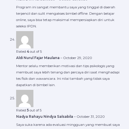
Program ini sangat membantu saya yang tinggal di daerah
terpencil dan sulit mengakses bimbel offline. Dengan belajar
online, saya bisa tetap maksimal mempersiapkan diri untuk
seleksi IPDN.
Rated
4
out of 5
Aldi Nurul Fajar Maulana
–
October 29, 2020
Mentor selalu memberikan motivasi dan tips psikologis yang
membuat saya lebih tenang dan percaya diri saat menghadapi
tes fisik dan wawancara. Ini nilai tambah yang tidak saya
dapatkan di bimbel lain.
Rated
5
out of 5
Nadya Rahayu Nindya Salsabila
–
October 31, 2020
Saya suka karena ada evaluasi mingguan yang membuat saya