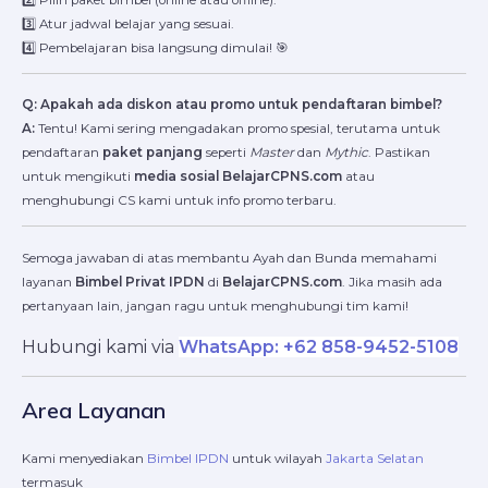
3️⃣ Atur jadwal belajar yang sesuai.
4️⃣ Pembelajaran bisa langsung dimulai! 🎯
Q: Apakah ada diskon atau promo untuk pendaftaran bimbel?
A:
Tentu! Kami sering mengadakan promo spesial, terutama untuk
pendaftaran
paket panjang
seperti
Master
dan
Mythic
. Pastikan
untuk mengikuti
media sosial BelajarCPNS.com
atau
menghubungi CS kami untuk info promo terbaru.
Semoga jawaban di atas membantu Ayah dan Bunda memahami
layanan
Bimbel Privat IPDN
di
BelajarCPNS.com
. Jika masih ada
pertanyaan lain, jangan ragu untuk menghubungi tim kami!
Hubungi kami via
WhatsApp: +62 858-9452-5108
Area Layanan
Kami menyediakan
Bimbel IPDN
untuk wilayah
Jakarta Selatan
termasuk