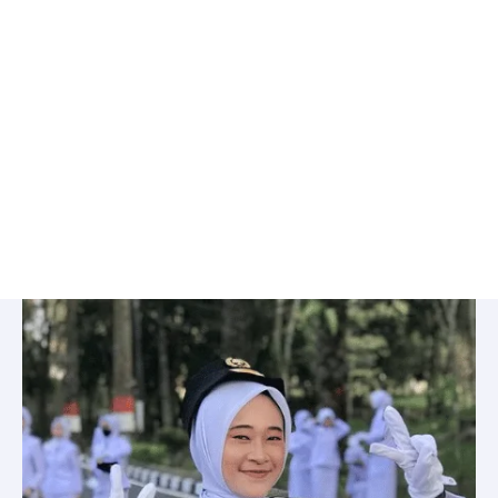
Bimbel
IPDN
di
Pesanggrahan,
Jakarta
Selatan:
Les
Privat