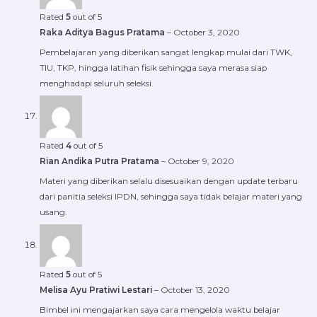
Rated
5
out of 5
Raka Aditya Bagus Pratama
–
October 3, 2020
Pembelajaran yang diberikan sangat lengkap mulai dari TWK,
TIU, TKP, hingga latihan fisik sehingga saya merasa siap
menghadapi seluruh seleksi.
Rated
4
out of 5
Rian Andika Putra Pratama
–
October 9, 2020
Materi yang diberikan selalu disesuaikan dengan update terbaru
dari panitia seleksi IPDN, sehingga saya tidak belajar materi yang
usang.
Rated
5
out of 5
Melisa Ayu Pratiwi Lestari
–
October 13, 2020
Bimbel ini mengajarkan saya cara mengelola waktu belajar