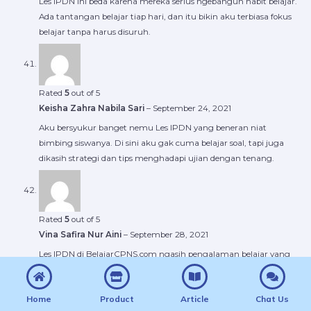
Les IPDN ini beda karena mereka serius ngebangun habit belajar.
Ada tantangan belajar tiap hari, dan itu bikin aku terbiasa fokus
belajar tanpa harus disuruh.
Rated
5
out of 5
Keisha Zahra Nabila Sari
–
September 24, 2021
Aku bersyukur banget nemu Les IPDN yang beneran niat
bimbing siswanya. Di sini aku gak cuma belajar soal, tapi juga
dikasih strategi dan tips menghadapi ujian dengan tenang.
Rated
5
out of 5
Vina Safira Nur Aini
–
September 28, 2021
Les IPDN di BelajarCPNS.com ngasih pengalaman belajar yang
beda. Kelasnya nyaman, suasananya gak bikin stres, dan setiap
sesi selalu ada hal baru yang aku pelajari.
Home
Product
Article
Chat Us