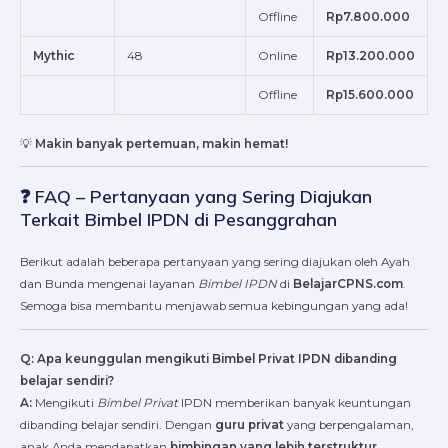
Offline
Rp7.800.000
Mythic
48
Online
Rp13.200.000
Offline
Rp15.600.000
💡
Makin banyak pertemuan, makin hemat!
❓ FAQ – Pertanyaan yang Sering Diajukan
Terkait Bimbel IPDN di Pesanggrahan
Berikut adalah beberapa pertanyaan yang sering diajukan oleh Ayah
dan Bunda mengenai layanan
Bimbel IPDN
di
BelajarCPNS.com
.
Semoga bisa membantu menjawab semua kebingungan yang ada!
Q: Apa keunggulan mengikuti Bimbel Privat IPDN dibanding
belajar sendiri?
A:
Mengikuti
Bimbel Privat
IPDN memberikan banyak keuntungan
dibanding belajar sendiri. Dengan
guru privat
yang berpengalaman,
anak Anda mendapatkan
bimbingan yang lebih terstruktur,