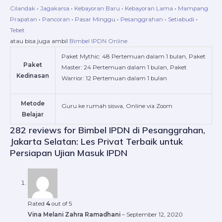
Cilandak
•
Jagakarsa
•
Kebayoran Baru
•
Kebayoran Lama
•
Mampang
Prapatan
•
Pancoran
•
Pasar Minggu
•
Pesanggrahan
•
Setiabudi
•
Tebet
atau bisa juga ambil
Bimbel IPDN Online
Paket Mythic: 48 Pertemuan dalam 1 bulan, Paket
Paket
Master: 24 Pertemuan dalam 1 bulan, Paket
Kedinasan
Warrior: 12 Pertemuan dalam 1 bulan
Metode
Guru ke rumah siswa, Online via Zoom
Belajar
282 reviews for
Bimbel IPDN di Pesanggrahan,
Jakarta Selatan: Les Privat Terbaik untuk
Persiapan Ujian Masuk IPDN
Rated
4
out of 5
Vina Melani Zahra Ramadhani
–
September 12, 2020