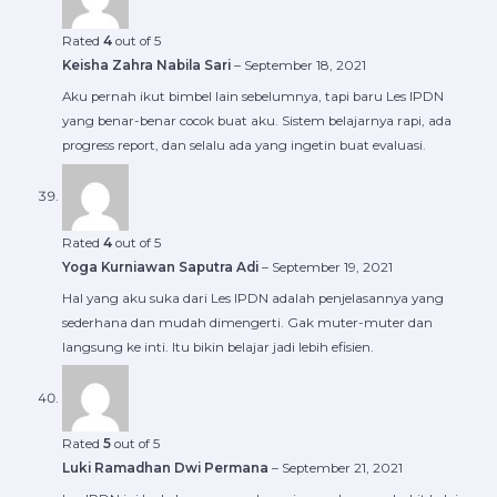
Rated
4
out of 5
Keisha Zahra Nabila Sari
–
September 18, 2021
Aku pernah ikut bimbel lain sebelumnya, tapi baru Les IPDN
yang benar-benar cocok buat aku. Sistem belajarnya rapi, ada
progress report, dan selalu ada yang ingetin buat evaluasi.
Rated
4
out of 5
Yoga Kurniawan Saputra Adi
–
September 19, 2021
Hal yang aku suka dari Les IPDN adalah penjelasannya yang
sederhana dan mudah dimengerti. Gak muter-muter dan
langsung ke inti. Itu bikin belajar jadi lebih efisien.
Rated
5
out of 5
Luki Ramadhan Dwi Permana
–
September 21, 2021