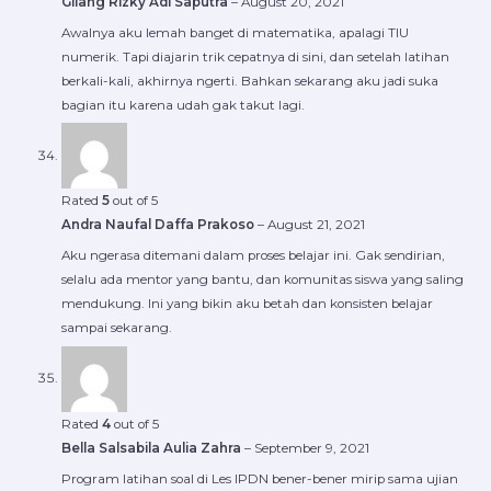
Gilang Rizky Adi Saputra
–
August 20, 2021
Awalnya aku lemah banget di matematika, apalagi TIU
numerik. Tapi diajarin trik cepatnya di sini, dan setelah latihan
berkali-kali, akhirnya ngerti. Bahkan sekarang aku jadi suka
bagian itu karena udah gak takut lagi.
Rated
5
out of 5
Andra Naufal Daffa Prakoso
–
August 21, 2021
Aku ngerasa ditemani dalam proses belajar ini. Gak sendirian,
selalu ada mentor yang bantu, dan komunitas siswa yang saling
mendukung. Ini yang bikin aku betah dan konsisten belajar
sampai sekarang.
Rated
4
out of 5
Bella Salsabila Aulia Zahra
–
September 9, 2021
Program latihan soal di Les IPDN bener-bener mirip sama ujian