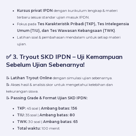
Kursus privat IPDN
dengan kurikulum lengkap & materi
terbaru sesuai standar ujian masuk IPDN.
Fokus pada
Tes Karakteristik Pribadi (TKP), Tes Intelegensia
Umum (TIU), dan Tes Wawasan Kebangsaan (TWK)
.
Latihan soal & pembahasan mendalam untuk setiap materi
ujian.
✅
3. Tryout SKD IPDN – Uji Kemampuan
Sebelum Ujian Sebenarnya!
📝
Latihan Tryout Online
dengan simulasi ujian sebenarnya.
📝 Akses hasil & analisis skor untuk mengetahui kelebihan dan
kekurangan siswa.
📝
Passing Grade & Format Ujian SKD IPDN:
TKP:
45 soal |
Ambang batas: 156
TIU:
35 soal |
Ambang batas: 80
TWK:
30 soal |
Ambang batas: 65
Total waktu:
100 menit