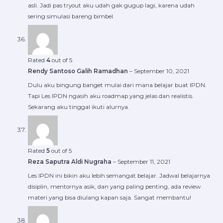
asli. Jadi pas tryout aku udah gak gugup lagi, karena udah
sering simulasi bareng bimbel.
Rated
4
out of 5
Rendy Santoso Galih Ramadhan
–
September 10, 2021
Dulu aku bingung banget mulai dari mana belajar buat IPDN.
Tapi Les IPDN ngasih aku roadmap yang jelas dan realistis.
Sekarang aku tinggal ikuti alurnya.
Rated
5
out of 5
Reza Saputra Aldi Nugraha
–
September 11, 2021
Les IPDN ini bikin aku lebih semangat belajar. Jadwal belajarnya
disiplin, mentornya asik, dan yang paling penting, ada review
materi yang bisa diulang kapan saja. Sangat membantu!