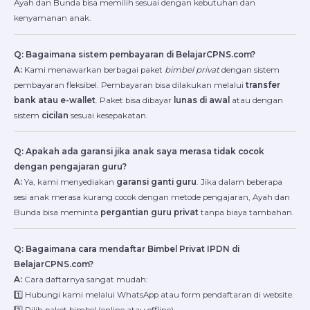
Ayah dan Bunda bisa memilih sesuai dengan kebutuhan dan
kenyamanan anak.
Q: Bagaimana sistem pembayaran di BelajarCPNS.com?
A:
Kami menawarkan berbagai paket
bimbel privat
dengan sistem
pembayaran fleksibel. Pembayaran bisa dilakukan melalui
transfer
bank atau e-wallet
. Paket bisa dibayar
lunas di awal
atau dengan
sistem
cicilan
sesuai kesepakatan.
Q: Apakah ada garansi jika anak saya merasa tidak cocok
dengan pengajaran guru?
A:
Ya, kami menyediakan
garansi ganti guru
. Jika dalam beberapa
sesi anak merasa kurang cocok dengan metode pengajaran, Ayah dan
Bunda bisa meminta
pergantian guru privat
tanpa biaya tambahan.
Q: Bagaimana cara mendaftar Bimbel Privat IPDN di
BelajarCPNS.com?
A:
Cara daftarnya sangat mudah:
1️⃣ Hubungi kami melalui WhatsApp atau form pendaftaran di website.
2️⃣ Pilih paket bimbel (online atau offline).