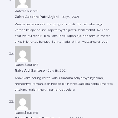
Rated
5
out of 5
Zahra Azzahra Putri Anjani
–
July 9, 2021
Waktu pertama kali lihat program ini di internet, aku ragu
karena belajar online. Tapi ternyata justru lebih efektif. Aku bisa
atur waktu sendiri, bisa konsultasi kapan aja, dan semua materi
dikasih lengkap banget. Bahkan ada latihan wawancara juga!
Rated
4
out of 5
Raka Aldi Santoso
–
July 18, 2021
Anak kami sering cerita kalau suasana belajarnya nyaman,
mentornya ramah, dan nggak bikin stres. Jadi dia nggak merasa
ditekan, malah makin semangat belajar.
Rated
5
out of 5