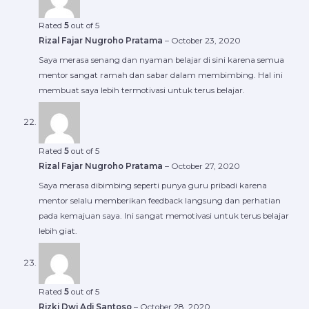
Rated
5
out of 5
Rizal Fajar Nugroho Pratama
–
October 23, 2020
Saya merasa senang dan nyaman belajar di sini karena semua
mentor sangat ramah dan sabar dalam membimbing. Hal ini
membuat saya lebih termotivasi untuk terus belajar.
Rated
5
out of 5
Rizal Fajar Nugroho Pratama
–
October 27, 2020
Saya merasa dibimbing seperti punya guru pribadi karena
mentor selalu memberikan feedback langsung dan perhatian
pada kemajuan saya. Ini sangat memotivasi untuk terus belajar
lebih giat.
Rated
5
out of 5
Rizki Dwi Adi Santoso
–
October 28, 2020